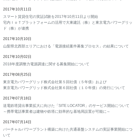
2017年10月11日
スマート賃貸住宅の実証試験を2017年10月11日より開始
宅内ＩｏＴプラットフォームの活用で大東建託（株）と東京電力パワーグリッ
ド（株）が連携
2017年10月10日
山梨県北西部エリアにおける「電源接続案件募集プロセス」の結果について
2017年10月02日
2018年度調整力電源調達に関する募集開始について
2017年08月25日
東京電力パワーグリッド株式会社第５回社債（５年債）および
東京電力パワーグリッド株式会社第６回社債（１０年債）の発行について
2017年07月18日
送電鉄塔貸出事業拡大に向けた「SITE LOCATOR」のサービス開始について
～携帯電話事業者は建物や鉄塔に効率的な基地局設置が可能に～
2017年07月14日
バーチャルパワープラント構築に向けた共通基盤システムの実証事業開始につ
いて