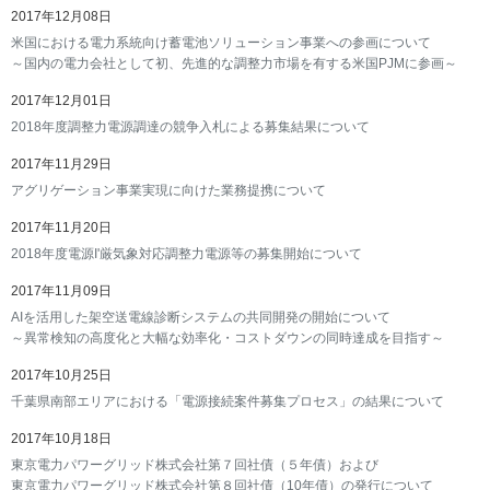
2017年12月08日
米国における電力系統向け蓄電池ソリューション事業への参画について
～国内の電力会社として初、先進的な調整力市場を有する米国PJMに参画～
2017年12月01日
2018年度調整力電源調達の競争入札による募集結果について
2017年11月29日
アグリゲーション事業実現に向けた業務提携について
2017年11月20日
2018年度電源I'厳気象対応調整力電源等の募集開始について
2017年11月09日
AIを活用した架空送電線診断システムの共同開発の開始について
～異常検知の高度化と大幅な効率化・コストダウンの同時達成を目指す～
2017年10月25日
千葉県南部エリアにおける「電源接続案件募集プロセス」の結果について
2017年10月18日
東京電力パワーグリッド株式会社第７回社債（５年債）および
東京電力パワーグリッド株式会社第８回社債（10年債）の発行について