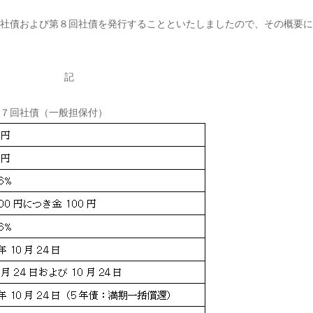
社債および第８回社債を発行することといたしましたので、その概要に
記
７回社債（一般担保付）