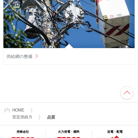
供給網の整備
HOME
安定供給力
品質
持株会社
火力発電・燃料
送電・配電