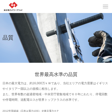
品質
世界最高水準の品質
日本の最大電力は、約16,000万ｋＷであり、当社エリアの電力需要はイギリス
やイタリア一国以上の規模に相当します。
また、世界有数の超過密地域・中央官庁密集地域で６０年にわたり、停電回数
や停電時間、送配電ロスが世界トップクラスの水準です。
2012年実績値（日本は電力10社）＠東京電力ＨＰ