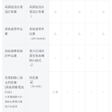
高調波流出電
高調波流出
流計算書
電流計算書
△
-
△
-
△
系統連系申込
系統連系申
書
込書
△
-
△
-
△
（ZIP:544KB）
供給側事前検
電力広域的
討申込書
運営推進機
-
-
△
-
-
関の様式
充電制限に係
同意書
る同意書
（28.4KB）
(系統用蓄電池
のみ)
△※
-
-
-
-
※充電制限での
供給を希望の場
合のみ必須