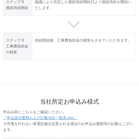
ステップ 8
協議により決定した接続供給開始日より接続供給を開始い
接続供給開始
たします。
ステップ 9
供給開始後、工事費負担金の精算をさせていただきます。
工事費負担金
の精算
当社所定お申込み様式
申込み前にこちらをご確認ください。
「申込提出書類および記載項目一覧表.xlsx」
※売電を行わない発電設備を設置される場合のお申込み書類等の記載もござい
ます。