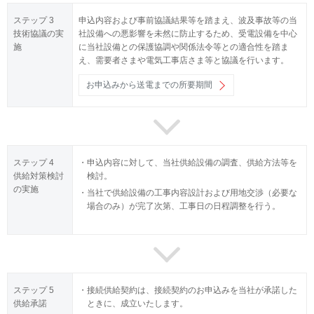
ステップ 3
申込内容および事前協議結果等を踏まえ、波及事故等の当
技術協議の実
社設備への悪影響を未然に防止するため、受電設備を中心
施
に当社設備との保護協調や関係法令等との適合性を踏ま
え、需要者さまや電気工事店さま等と協議を行います。
お申込みから送電までの所要期間
ステップ 4
申込内容に対して、当社供給設備の調査、供給方法等を
供給対策検討
検討。
の実施
当社で供給設備の工事内容設計および用地交渉（必要な
場合のみ）が完了次第、工事日の日程調整を行う。
ステップ 5
接続供給契約は、接続契約のお申込みを当社が承諾した
供給承諾
ときに、成立いたします。