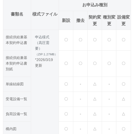
お申込み種別
書類名
様式ファイル
契約変
種別変
設備変
新設
撤去
更
更
更
接続供給兼基
申込様式
〇
〇
〇
〇
〇
本契約申込書
（高圧需
要）
（ZIP:1.27MB）
接続供給兼基
*2026/3/19
本契約申込書
〇
〇
〇
〇
〇
更新
別紙
単線結線図
〇
-
△
-
〇
受電設備一覧
〇
-
△
-
△
負荷設備一覧
〇
-
△
-
△
構内図
〇
-
△
-
〇