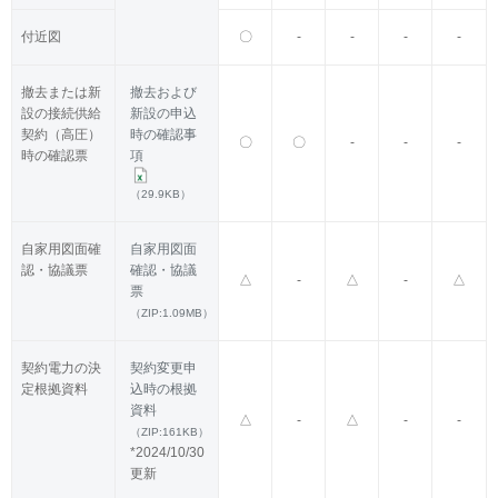
付近図
〇
-
-
-
-
撤去または新
撤去および
設の接続供給
新設の申込
契約（高圧）
時の確認事
〇
〇
-
-
-
時の確認票
項
（29.9KB）
自家用図面確
自家用図面
認・協議票
確認・協議
△
-
△
-
△
票
（ZIP:1.09MB）
契約電力の決
契約変更申
定根拠資料
込時の根拠
資料
△
-
△
-
-
（ZIP:161KB）
*2024/10/30
更新