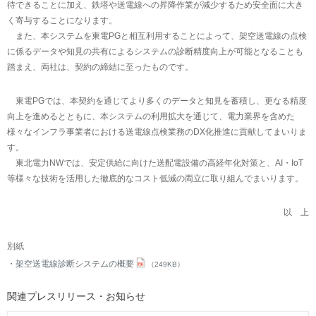
待できることに加え、鉄塔や送電線への昇降作業が減少するため安全面に大き
く寄与することになります。
また、本システムを東電PGと相互利用することによって、架空送電線の点検
に係るデータや知見の共有によるシステムの診断精度向上が可能となることも
踏まえ、両社は、契約の締結に至ったものです。
東電PGでは、本契約を通じてより多くのデータと知見を蓄積し、更なる精度
向上を進めるとともに、本システムの利用拡大を通じて、電力業界を含めた
様々なインフラ事業者における送電線点検業務のDX化推進に貢献してまいりま
す。
東北電力NWでは、安定供給に向けた送配電設備の高経年化対策と、AI・IoT
等様々な技術を活用した徹底的なコスト低減の両立に取り組んでまいります。
以 上
別紙
架空送電線診断システムの概要
（249KB）
関連プレスリリース・お知らせ