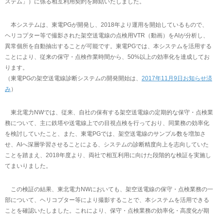
ステム」）に係る相互利用契約を締結いたしました。
本システムは、東電PGが開発し、2018年より運用を開始しているもので、
ヘリコプター等で撮影された架空送電線の点検用VTR（動画）をAIが分析し、
異常個所を自動抽出することが可能です。東電PGでは、本システムを活用する
ことにより、従来の保守・点検作業時間から、50%以上の効率化を達成してお
ります。
（東電PGの架空送電線診断システムの開発開始は、
2017年11月9日お知らせ済
み
）
東北電力NWでは、従来、自社の保有する架空送電線の定期的な保守・点検業
務について、主に鉄塔や送電線上での目視点検を行っており、同業務の効率化
を検討していたこと、また、東電PGでは、架空送電線のサンプル数を増加さ
せ、AIへ深層学習させることによる、システムの診断精度向上を志向していた
ことを踏まえ、2018年度より、両社で相互利用に向けた段階的な検証を実施し
てまいりました。
この検証の結果、東北電力NWにおいても、架空送電線の保守・点検業務の一
部について、ヘリコプター等により撮影することで、本システムを活用できる
ことを確認いたしました。これにより、保守・点検業務の効率化・高度化が期