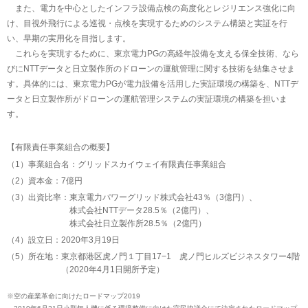
また、電力を中心としたインフラ設備点検の高度化とレジリエンス強化に向
け、目視外飛行による巡視・点検を実現するためのシステム構築と実証を行
い、早期の実用化を目指します。
これらを実現するために、東京電力PGの高経年設備を支える保全技術、なら
びにNTTデータと日立製作所のドローンの運航管理に関する技術を結集させま
す。具体的には、東京電力PGが電力設備を活用した実証環境の構築を、NTTデ
ータと日立製作所がドローンの運航管理システムの実証環境の構築を担いま
す。
【有限責任事業組合の概要】
（1）事業組合名：
グリッドスカイウェイ有限責任事業組合
（2）資本金：
7億円
（3）出資比率：
東京電力パワーグリッド株式会社43％（3億円）、
株式会社NTTデータ28.5％（2億円）、
株式会社日立製作所28.5％（2億円）
（4）設立日：
2020年3月19日
（5）所在地：
東京都港区虎ノ門１丁目17−1 虎ノ門ヒルズビジネスタワー4階
（2020年4月1日開所予定）
※
空の産業革命に向けたロードマップ2019