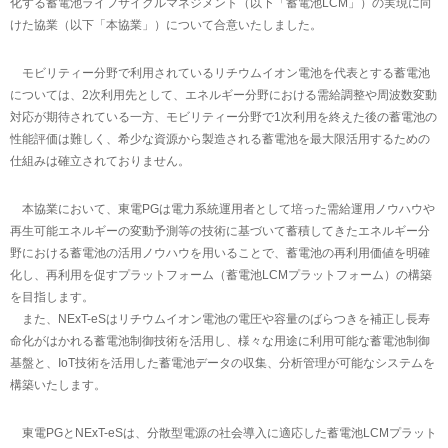
化する蓄電池ライフサイクルマネジメント（以下「蓄電池LCM」）の実現に向
けた協業（以下「本協業」）について合意いたしました。
モビリティー分野で利用されているリチウムイオン電池を代表とする蓄電池
については、2次利用先として、エネルギー分野における需給調整や周波数変動
対応が期待されている一方、モビリティー分野で1次利用を終えた後の蓄電池の
性能評価は難しく、希少な資源から製造される蓄電池を最大限活用するための
仕組みは確立されておりません。
本協業において、東電PGは電力系統運用者として培った需給運用ノウハウや
再生可能エネルギーの変動予測等の技術に基づいて蓄積してきたエネルギー分
野における蓄電池の活用ノウハウを用いることで、蓄電池の再利用価値を明確
化し、再利用を促すプラットフォーム（蓄電池LCMプラットフォーム）の構築
を目指します。
また、NExT-eSはリチウムイオン電池の電圧や容量のばらつきを補正し長寿
命化がはかれる蓄電池制御技術を活用し、様々な用途に利用可能な蓄電池制御
基盤と、IoT技術を活用した蓄電池データの収集、分析管理が可能なシステムを
構築いたします。
東電PGとNExT-eSは、分散型電源の社会導入に適応した蓄電池LCMプラット