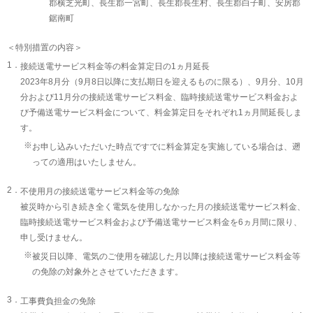
郡横芝光町、長生郡一宮町、長生郡長生村、長生郡白子町、安房郡
鋸南町
＜特別措置の内容＞
1．
接続送電サービス料金等の料金算定日の1ヵ月延長
2023年8月分（9月8日以降に支払期日を迎えるものに限る）、9月分、10月
分および11月分の接続送電サービス料金、臨時接続送電サービス料金およ
び予備送電サービス料金について、料金算定日をそれぞれ1ヵ月間延長しま
す。
※
お申し込みいただいた時点ですでに料金算定を実施している場合は、遡
っての適用はいたしません。
2．
不使用月の接続送電サービス料金等の免除
被災時から引き続き全く電気を使用しなかった月の接続送電サービス料金、
臨時接続送電サービス料金および予備送電サービス料金を6ヵ月間に限り、
申し受けません。
※
被災日以降、電気のご使用を確認した月以降は接続送電サービス料金等
の免除の対象外とさせていただきます。
3．
工事費負担金の免除