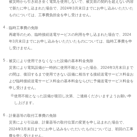
被災時から引き続き全く電気を使用しないで、被災前の契約を超えない内容
で新たに申し込まれた場合で、2024年3月末日までにお申し込みいただいた
ものについては、工事費負担金を申し受けません。
4．
臨時工事費の免除
再建等のため、臨時接続送電サービスの利用を申し込まれた場合で、2024
年3月末日までにお申し込みをいただいたものについては、臨時工事費を申
し受けません。
5．
被災により使用できなくなった設備の基本料金免除
災害により電気設備が一時的に使用不能となった場合、2024年3月末日まで
の間は、復旧するまで使用できない設備に相当する接続送電サービス料金お
よび臨時接続送電サービス料金の基本料金ならびに予備送電サービス料金を
申し受けません。
※
使用不能となった設備が復旧し次第、ご連絡くださいますようお願い申
し上げます。
6．
計量器等の取付工事費の免除
災害により引込線、計量器等の取付位置の変更を申し込まれた場合で、
2024年3月末日までにお申し込みをいただいたものについては、初回の工事
費を申し受けません。