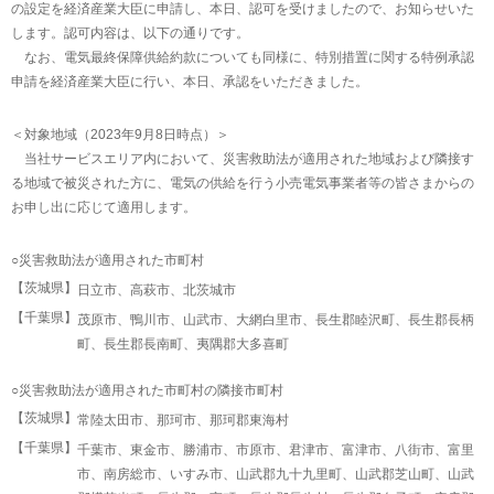
の設定を経済産業大臣に申請し、本日、認可を受けましたので、お知らせいた
します。認可内容は、以下の通りです。
なお、電気最終保障供給約款についても同様に、特別措置に関する特例承認
申請を経済産業大臣に行い、本日、承認をいただきました。
＜対象地域（2023年9月8日時点）＞
当社サービスエリア内において、災害救助法が適用された地域および隣接す
る地域で被災された方に、電気の供給を行う小売電気事業者等の皆さまからの
お申し出に応じて適用します。
○災害救助法が適用された市町村
【茨城県】
日立市、高萩市、北茨城市
【千葉県】
茂原市、鴨川市、山武市、大網白里市、長生郡睦沢町、長生郡長柄
町、長生郡長南町、夷隅郡大多喜町
○災害救助法が適用された市町村の隣接市町村
【茨城県】
常陸太田市、那珂市、那珂郡東海村
【千葉県】
千葉市、東金市、勝浦市、市原市、君津市、富津市、八街市、富里
市、南房総市、いすみ市、山武郡九十九里町、山武郡芝山町、山武