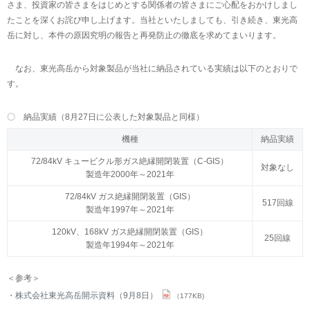
さま、投資家の皆さまをはじめとする関係者の皆さまにご心配をおかけしまし
たことを深くお詫び申し上げます。当社といたしましても、引き続き、東光高
岳に対し、本件の原因究明の報告と再発防止の徹底を求めてまいります。
なお、東光高岳から対象製品が当社に納品されている実績は以下のとおりで
す。
〇 納品実績（8月27日に公表した対象製品と同様）
機種
納品実績
72/84kV キュービクル形ガス絶縁開閉装置（C-GIS）
対象なし
製造年2000年～2021年
72/84kV ガス絶縁開閉装置（GIS）
517回線
製造年1997年～2021年
120kV、168kV ガス絶縁開閉装置（GIS）
25回線
製造年1994年～2021年
＜参考＞
株式会社東光高岳開示資料（9月8日）
（177KB)