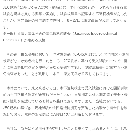
※
JEC規格
に基づく受入試験（納品に際して行う試験）の一つである部分放電
試験を規格と異なる要領で実施し、試験成績書へ記載する不適切検査があった
ことが、東光高岳の社内調査で判明し、8月27日に東光高岳が公表しておりま
す。
※一般社団法人電気学会の電気規格調査会（Japanese Electrotechnical
Committee）が定める規格
その後、東光高岳において、同対象製品（C-GISおよびGIS）で同様の不適切
検査がないか総点検を行ったところ、JEC規格に基づく受入試験の一つで、新
たに主回路抵抗測定を規格と異なる要領で実施し、試験成績書へ記載する不適
切検査があったことが判明し、本日、東光高岳が公表しております。
本件について、東光高岳からは、本不適切検査で受入試験における開閉試験
前の主回路抵抗測定が未実施だったものの、当該測定以外の測定等で安全・機
能・性能を確認していると報告を受けております。また、当社においても、
JEC規格に基づき、現地試験の主回路抵抗測定を実施した結果から健全性を確
認しており、電気の安定供給に支障はないと判断しております。
当社は、新たに不適切検査が判明したことを重く受け止めるとともに、お客