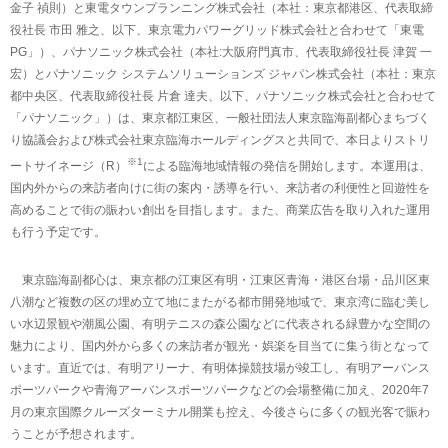
金子 禎則）と東電タウンプランニング株式会社（本社：東京都港区、代表取締
役社長 市田 雅之、以下、東京電力パワーグリッド株式会社と合わせて「東電
PG」）、パナソニック株式会社（本社:大阪府門真市、代表取締役社長 津賀 一
宏）とパナソニック システムソリューションズ ジャパン株式会社（本社：東京
都中央区、代表取締役社長 片倉 達夫、以下、パナソニック株式会社と合わせて
「パナソニック」）は、東京都江東区、一般社団法人東京臨海副都心まちづく
り協議会および株式会社東京臨海ホールディングスと共同で、本日よりストリ
※1
ートサイネージ（R）
による臨海地域情報の発信を開始します。本運用は、
国内外からの来訪者向けに街の案内・誘導を行い、来訪者の利便性と回遊性を
高めることで街の賑わい創出を目指します。また、商業広告を取り入れた運用
も行う予定です。
東京臨海副都心は、東京都の江東区有明・江東区青海・港区台場・品川区東
八潮など複数の区の埋め立て地にまたがる都市開発地域で、東京湾に臨む美し
い水辺景観や潮風公園、有明テニスの森公園などに代表される緑豊かな空間の
魅力により、国内外から多くの来訪者が観光・娯楽を目当てに集う街となって
います。直近では、有明アリーナ、有明体操競技場が竣工し、有明アーバンス
ポーツパークや青海アーバンスポーツパークなどの会場整備に加え、2020年7
月の東京国際クルーズターミナル開業も控え、今後さらに多くの観光客で賑わ
うことが予想されます。