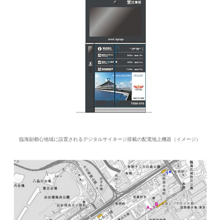
臨海副都心地域に設置されるデジタルサイネージ搭載の配電地上機器（イメージ）