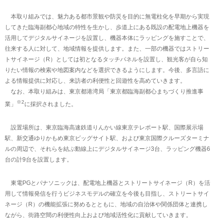
本取り組みでは、魅力ある都市景観や防災を目的に無電柱化を早期から実現
してきた臨海副都心地域の特性を生かし、歩道上にある既設の配電地上機器を
活用してデジタルサイネージを設置し、機器本体にラッピングを施すことで、
往来する人に対して、地域情報を提供します。また、一部の機器ではストリー
トサイネージ（R）としては初となるタッチパネルを設置し、観光客が自ら知
りたい情報の検索や地図案内などを選択できるようにします。今後、多言語に
よる情報提供に対応し、来訪者の利便性と回遊性を高めていきます。
なお、本取り組みは、東京都港湾局「東京都臨海副都心まちづくり推進事
※2
業」
に採択されました。
設置場所は、東京臨海高速鉄道りんかい線東京テレポート駅、国際展示場
駅、新交通ゆりかもめ東京ビッグサイト駅、および東京国際クルーズターミナ
ルの周辺で、それらを結ぶ動線上にデジタルサイネージ3台、ラッピング機器6
台の計9台を設置します。
東電PGとパナソニックは、配電地上機器とストリートサイネージ（R）を活
用して情報発信を行うビジネスモデルの確立を今後も目指し、ストリートサイ
ネージ（R）の機能拡張に努めるとともに、地域の自治体や関係団体と連携し
ながら、街路空間の利便性向上および地域活性化に貢献していきます。