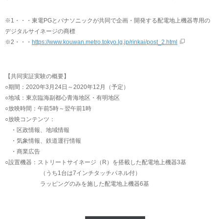
※1・・・東電PGとパナソニックが共同で企画・開発する配電地上機器専用の
デジタルサイネージの商標
※2・・・
https://www.kouwan.metro.tokyo.lg.jp/rinkai/post_2.html
【共同実証実験の概要】
○期間：2020年3月24日～2020年12月（予定）
○地域：東京臨海副都心青海地区・有明地区
○放映時間：午前5時～翌午前1時
○放映コンテンツ：
・区政情報、地域情報
・気象情報、鉄道運行情報
・商業広告
○設置機器：ストリートサイネージ（R）を搭載した配電地上機器3基
（うち1台は7インチタッチパネル付）
ラッピングのみを施した配電地上機器6基