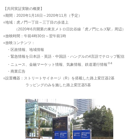
【共同実証実験の概要】
○期間：2020年1月16日～2020年11月（予定）
○地域：虎ノ門一丁目～三丁目の歩道上
（2020年6月開業の東京メトロ日比谷線「虎ノ門ヒルズ駅」周辺）
○放映時間：午前4時30分～翌午前1時
○放映コンテンツ：
・区政情報、地域情報
・緊急情報を日本語・英語・中国語・ハングルの4言語でテロップ配信
※4
・ニュース、金融マーケット情報、気象情報、鉄道運行情報
・商業広告
○設置機器：ストリートサイネージ（R）を搭載した路上変圧器2基
ラッピングのみを施した路上変圧器5基