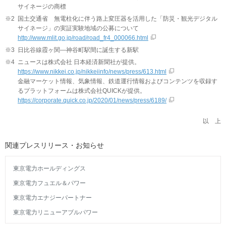
サイネージの商標
※2
国土交通省 無電柱化に伴う路上変圧器を活用した「防災・観光デジタル
サイネージ」の実証実験地域の公募について
http://www.mlit.go.jp/road/road_fr4_000066.html
※3
日比谷線霞ヶ関―神谷町駅間に誕生する新駅
※4
ニュースは株式会社 日本経済新聞社が提供。
https://www.nikkei.co.jp/nikkeiinfo/news/press/613.html
金融マーケット情報、気象情報、鉄道運行情報およびコンテンツを収録す
るプラットフォームは株式会社QUICKが提供。
https://corporate.quick.co.jp/2020/01/news/press/6189/
以 上
関連プレスリリース・お知らせ
東京電力ホールディングス
東京電力フュエル＆パワー
東京電力エナジーパートナー
東京電力リニューアブルパワー