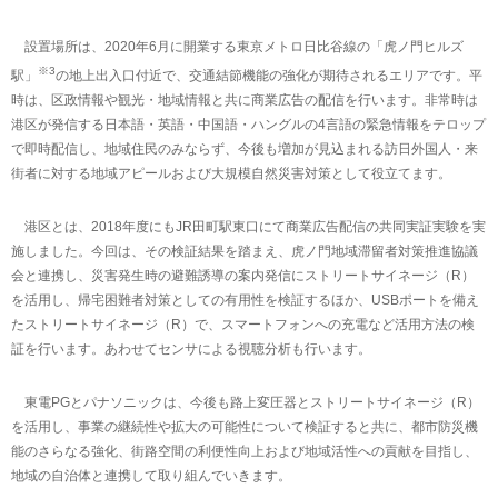
設置場所は、2020年6月に開業する東京メトロ日比谷線の「虎ノ門ヒルズ
※3
駅」
の地上出入口付近で、交通結節機能の強化が期待されるエリアです。平
時は、区政情報や観光・地域情報と共に商業広告の配信を行います。非常時は
港区が発信する日本語・英語・中国語・ハングルの4言語の緊急情報をテロップ
で即時配信し、地域住民のみならず、今後も増加が見込まれる訪日外国人・来
街者に対する地域アピールおよび大規模自然災害対策として役立てます。
港区とは、2018年度にもJR田町駅東口にて商業広告配信の共同実証実験を実
施しました。今回は、その検証結果を踏まえ、虎ノ門地域滞留者対策推進協議
会と連携し、災害発生時の避難誘導の案内発信にストリートサイネージ（R）
を活用し、帰宅困難者対策としての有用性を検証するほか、USBポートを備え
たストリートサイネージ（R）で、スマートフォンへの充電など活用方法の検
証を行います。あわせてセンサによる視聴分析も行います。
東電PGとパナソニックは、今後も路上変圧器とストリートサイネージ（R）
を活用し、事業の継続性や拡大の可能性について検証すると共に、都市防災機
能のさらなる強化、街路空間の利便性向上および地域活性への貢献を目指し、
地域の自治体と連携して取り組んでいきます。