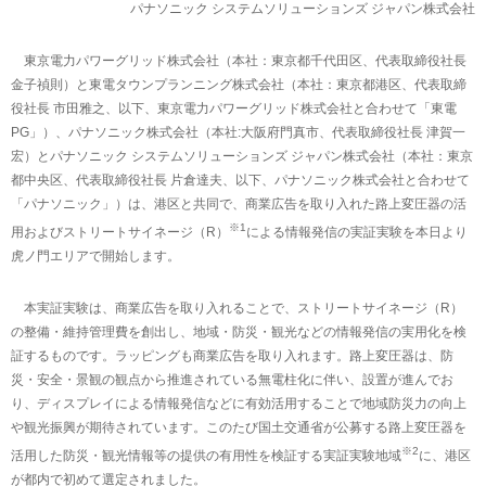
パナソニック システムソリューションズ ジャパン株式会社
東京電力パワーグリッド株式会社（本社：東京都千代田区、代表取締役社長
金子禎則）と東電タウンプランニング株式会社（本社：東京都港区、代表取締
役社長 市田雅之、以下、東京電力パワーグリッド株式会社と合わせて「東電
PG」）、パナソニック株式会社（本社:大阪府門真市、代表取締役社長 津賀一
宏）とパナソニック システムソリューションズ ジャパン株式会社（本社：東京
都中央区、代表取締役社長 片倉達夫、以下、パナソニック株式会社と合わせて
「パナソニック」）は、港区と共同で、商業広告を取り入れた路上変圧器の活
※1
用およびストリートサイネージ（R）
による情報発信の実証実験を本日より
虎ノ門エリアで開始します。
本実証実験は、商業広告を取り入れることで、ストリートサイネージ（R）
の整備・維持管理費を創出し、地域・防災・観光などの情報発信の実用化を検
証するものです。ラッピングも商業広告を取り入れます。路上変圧器は、防
災・安全・景観の観点から推進されている無電柱化に伴い、設置が進んでお
り、ディスプレイによる情報発信などに有効活用することで地域防災力の向上
や観光振興が期待されています。このたび国土交通省が公募する路上変圧器を
※2
活用した防災・観光情報等の提供の有用性を検証する実証実験地域
に、港区
が都内で初めて選定されました。