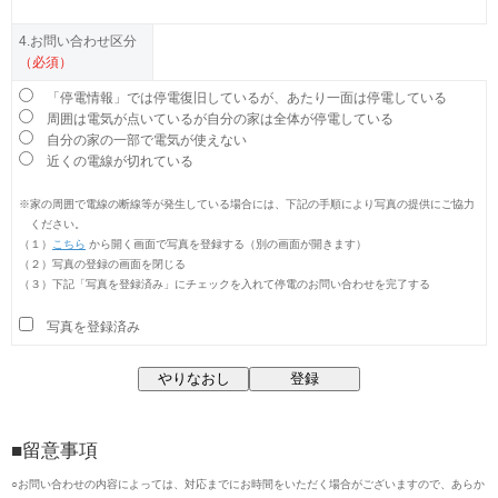
4.お問い合わせ区分
（必須）
「停電情報」では停電復旧しているが、あたり一面は停電している
周囲は電気が点いているが自分の家は全体が停電している
自分の家の一部で電気が使えない
近くの電線が切れている
※
家の周囲で電線の断線等が発生している場合には、下記の手順により写真の提供にご協力
ください。
（１）
こちら
から開く画面で写真を登録する（別の画面が開きます）
（２）
写真の登録の画面を閉じる
（３）
下記「写真を登録済み」にチェックを入れて停電のお問い合わせを完了する
写真を登録済み
■留意事項
○
お問い合わせの内容によっては、対応までにお時間をいただく場合がございますので、あらか