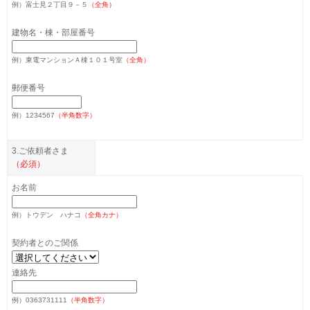
例）
富士見２丁目９－５
（全角）
建物名・棟・部屋番号
例）
東電マンションＡ棟１０１号室
（全角）
郵便番号
例）
1234567
（半角数字）
3.ご依頼者さま
（必須）
お名前
例）
トウデン ハナコ
（全角カナ）
契約者とのご関係
連絡先
例）
0363731111
（半角数字）