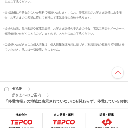
じめご了承ください。
○
当社設備に不具合がないか無料で確認いたします。なお、停電原因がお客さま設備にある場
合、お客さまのご希望に応じて有料にて電気設備の点検を承ります。
○
点検の結果、屋内配線や家電製品等、お客さま設備の不具合の場合、電気工事店やメーカーへ
修理依頼いただくこともございますので、あらかじめご了承ください。
○
ご提供いただきました個人情報は、個人情報保護方針に基づき、利用目的の範囲内で利用させ
ていただき、他には一切使用いたしません。
HOME
皆さまへのご案内
「停電情報」の地域に表示されていないにも関わらず、停電しているお客
持株会社
火力発電・燃料
送電・配電