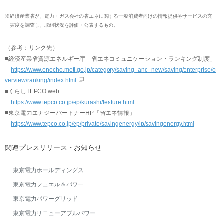
※
経済産業省が、電力・ガス会社の省エネに関する一般消費者向けの情報提供やサービスの充
実度を調査し、取組状況を評価・公表するもの。
（参考：リンク先）
■経済産業省資源エネルギー庁「省エネコミュニケーション・ランキング制度」
https://www.enecho.meti.go.jp/category/saving_and_new/saving/enterprise/o
verview/ranking/index.html
■くらしTEPCO web
https://www.tepco.co.jp/ep/kurashi/feature.html
■東京電力エナジーパートナーHP「省エネ情報」
https://www.tepco.co.jp/ep/private/savingenergy/lp/savingenergy.html
関連プレスリリース・お知らせ
東京電力ホールディングス
東京電力フュエル＆パワー
東京電力パワーグリッド
東京電力リニューアブルパワー