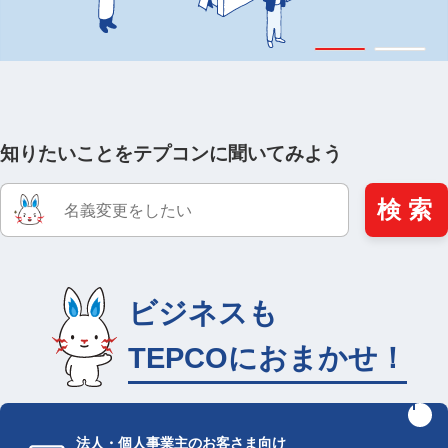
知りたいことをテプコンに聞いてみよう
Conduct
検 索
a
search
ビジネスも
TEPCOにおまかせ！
法人・個人事業主のお客さま向け