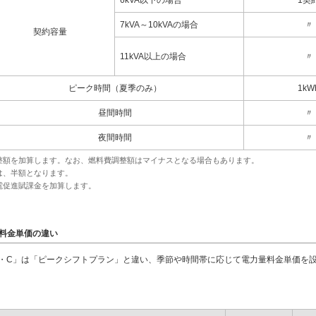
6kVA以下の場合
1契
7kVA～10kVAの場合
〃
契約容量
11kVA以上の場合
〃
ピーク時間（夏季のみ）
1kW
昼間時間
〃
夜間時間
〃
整額を加算します。なお、燃料費調整額はマイナスとなる場合もあります。
は、半額となります。
電促進賦課金を加算します。
料金単価の違い
・C」は「ピークシフトプラン」と違い、季節や時間帯に応じて電力量料金単価を
。