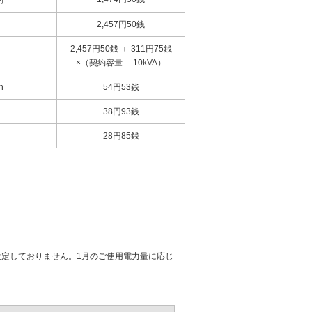
約
2,457円50銭
2,457円50銭 ＋ 311円75銭
×（契約容量 －10kVA）
h
54円53銭
38円93銭
28円85銭
設定しておりません。1月のご使用電力量に応じ