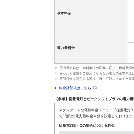
基本料金
電力量料金
※
電力量料金は、燃料価格の変動に応じて燃料費調
※
まったく電気をご使用にならない場合の基本料金
※
電気料金を算定する際は、再生可能エネルギー発
料金計算式はこちら
【参考】従量電灯とピークシフトプランの電力量
スタンダードな電気料金メニュー「従量電灯B
て3段階の電力量料金単価を設定しております
従量電灯B・Cの場合における料金