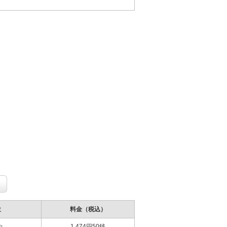
位
料金（税込）
1,474円50銭