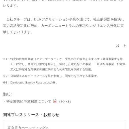
いります。
当社グループは、DERアグリゲーション事業を通じて、社会的課題を解決し
電力需給安定化に努め、カーボンニュートラルの実現やレジリエンス強化に貢
献してまいります。
以 上
※1：
特定卸供給事業者（アグリゲーター）が、電気の供給能力を有する者（発電事業者を除
く）に対し、発電又は放電を指示し、集約した電気を小売事業、一般送配電事業、配電事
業又は特定送配電事業の用に供するための電気を供給する制度。
※2：
分散型エネルギーリソースを統合制御し、調整力を供出する事業者。
※3：
Distributed Energy Resourcesの略。
別紙：
特定卸供給事業制度について
（344KB）
関連プレスリリース・お知らせ
東京電力ホールディングス