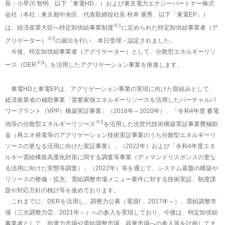
長：小早川 智明、以下「東電HD」）および東京電力エナジーパートナー株式
会社（本社：東京都中央区、代表取締役社長 秋本 展秀、以下「東電EP」）
※1
は、経済産業大臣へ特定卸供給事業制度
に定められた特定卸供給事業者（ア
※2
グリゲーター）
の届出を行い、本日受理・認定されました。
今後、特定卸供給事業者（アグリゲーター）として、分散型エネルギーリソ
※3
ース（DER
）を活用したアグリゲーション事業を推進します。
東電HDと東電EPは、アグリゲーション事業の実現に向けた取組みとして、
経済産業省の補助事業「需要家側エネルギーリソースを活用したバーチャルパ
ワープラント（VPP）構築実証事業」（2016年～2020年）、「令和4年度 蓄電
※2
池等の分散型エネルギーリソース
を活用した次世代技術構築実証事業費補助
金（再エネ発電等のアグリゲーション技術実証事業のうち分散型エネルギーリ
ソースの更なる活用に向けた実証事業）」（2022年）および「令和4年度エネ
ルギー需給構造高度化対策に関する調査等事業（ディマンドリスポンスの更な
る活用に向けた実態等調査）」（2022年）等を通じて、システム基盤の構築や
リソースの整備・拡充、需給調整市場メニュー要件に対する技術実証、制度課
題や対応方針の検討等を進めております。
これまでに、DERを活用し、調整力公募（電源I´、2017年～）、需給調整市
場（三次調整力②、2021年～）への参入を実現しており、今後は、特定卸供給
事業者として、卸電力市場や需給調整市場、容量市場への参入等を計画してま