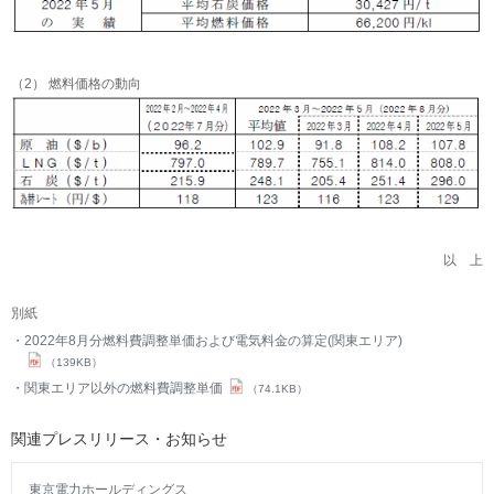
（2） 燃料価格の動向
以 上
別紙
2022年8月分燃料費調整単価および電気料金の算定(関東エリア)
（139KB）
関東エリア以外の燃料費調整単価
（74.1KB）
関連プレスリリース・お知らせ
東京電力ホールディングス