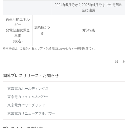
2024年5月分から2025年4月分までの電気料
金に適用
再生可能エネル
ギー
1kWhにつ
発電促進賦課金
3円49銭
き
単価
（税込）
※
本単価は、ご提供するエリア・供給電圧にかかわらず一律同単価です。
以 上
関連プレスリリース・お知らせ
東京電力ホールディングス
東京電力フュエル＆パワー
東京電力パワーグリッド
東京電力リニューアブルパワー