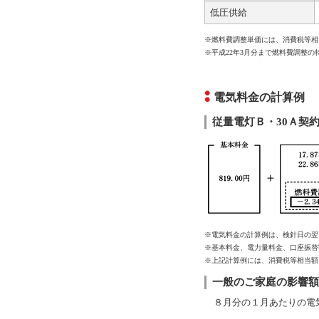
低圧供給
※燃料費調整単価には、消費税等相
※平成22年3月分まで燃料費調整
電気料金の計算例
従量電灯Ｂ・30Ａ契約
※電気料金の計算例は、検針日の翌
※基本料金、電力量料金、口座振替
※上記計算例には、消費税等相当額
一般のご家庭の影響額
８月分の１月あたりの電気