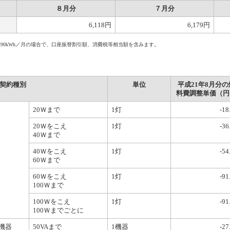
８月分
７月分
6,118円
6,179円
290kWh／月の場合で、口座振替割引額、消費税等相当額を含みます。
契約種別
単位
平成21年8月分の
料費調整単価（円
20Ｗまで
1灯
-18
20Ｗをこえ
1灯
-36
40Ｗまで
40Ｗをこえ
1灯
-54
60Ｗまで
60Ｗをこえ
1灯
-91
100Ｗまで
100Ｗをこえ
1灯
-91
100Ｗまでごとに
機器
50VAまで
1機器
-27