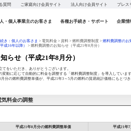
る質問
ご家庭向け会員サイト
法人向け会員サイト
プレス
人・個人事業主のお客さま
各種お手続き・サポート
企業情
手続き：個人のお客さま
> 電気料金 > 資料 > 燃料費調整制度 >
燃料費調整のお
平成16年以降）
>
燃料費調整のお知らせ（平成21年8月分）
知らせ（平成21年8月分）
立てをいただき、ありがとうございます。
変動に応じて自動的に料金を調整する「燃料費調整制度」を導入していま
8月分の燃料費調整単価が、平成21年3～5月の燃料の貿易統計価格にもとづ
電気料金の調整
平成21年8月分の燃料費調整単価
平成21年