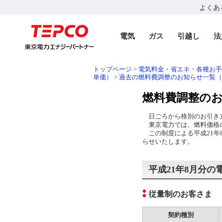
よくあ
電気
ガス
引越し
法
トップページ
>
電気料金・省エネ・各種お
単価）
>
過去の燃料費調整のお知らせ一覧（
燃料費調整のお
日ごろから格別のお引き
東京電力では、燃料価格の
この制度による平成21年
らせいたします。
平成21年8月分の
従量制のお客さま
契約種別