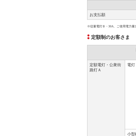
お支払額
※従量電灯Ｂ・30A、ご使用電力量
定額制のお客さま
定額電灯・公衆街
電灯
路灯Ａ
小型