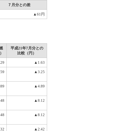
７月分との差
▲61円
燃
平成21年7月分との
）
比較（円）
.29
▲1.63
.59
▲3.25
.89
▲4.89
.48
▲8.12
.48
▲8.12
.32
▲2.42