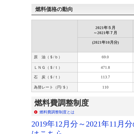
燃料価格の動向
2021年５月
～2021年７月
(2021年10月分)
原 油（＄/ｂ）
69.0
ＬＮＧ（＄/ｔ）
471.8
石 炭（＄/ｔ）
113.7
為替レート（円/＄）
110
燃料費調整制度
燃料費調整制度とは
2019年12月分～2021年
はこちら