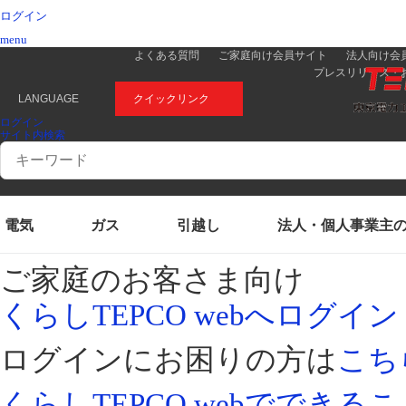
ログイン
menu
よくある質問
ご家庭向け会員サイト
法人向け会
プレスリリース・
LANGUAGE
クイックリンク
ログイン
サイト内検索
Conduct
a
search
電気
ガス
引越し
法人・個人事業主
ご家庭のお客さま向け
くらしTEPCO webへログイン
ログインにお困りの方は
こち
くらしTEPCO webでできるこ