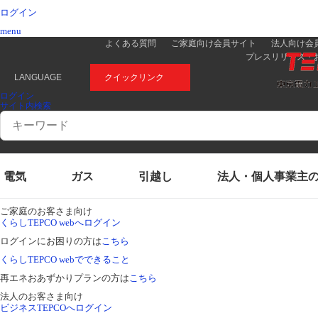
ログイン
menu
よくある質問
ご家庭向け会員サイト
法人向け会
プレスリリース・
LANGUAGE
クイックリンク
ログイン
サイト内検索
Conduct
a
search
電気
ガス
引越し
法人・個人事業主
ご家庭のお客さま向け
くらしTEPCO webへログイン
ログインにお困りの方は
こちら
くらしTEPCO webでできること
再エネおあずかりプランの方は
こちら
法人のお客さま向け
ビジネスTEPCOへログイン