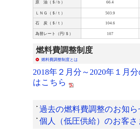
原 油（＄/ｂ）
66.4
ＬＮＧ（＄/ｔ）
503.9
石 炭（＄/ｔ）
104.6
為替レート（円/＄）
107
燃料費調整制度
燃料費調整制度とは
2018年２月分～2020年
はこちら
過去の燃料費調整のお知ら
個人（低圧供給）のお客さ