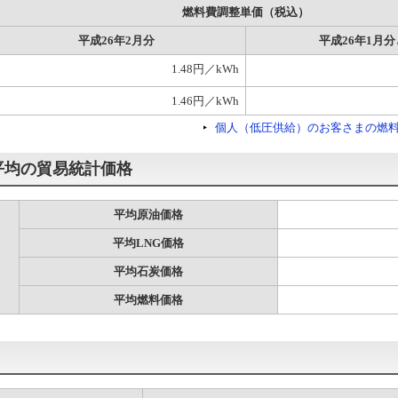
燃料費調整単価（税込）
平成26年2月分
平成26年1月
1.48円／kWh
1.46円／kWh
個人（低圧供給）のお客さまの燃
月平均の貿易統計価格
平均原油価格
平均LNG価格
平均石炭価格
平均燃料価格