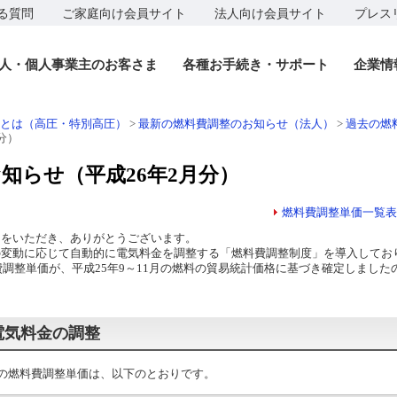
る質問
ご家庭向け会員サイト
法人向け会員サイト
プレス
人・個人事業主のお客さま
各種お手続き・サポート
企業情
とは（高圧・特別高圧）
>
最新の燃料費調整のお知らせ（法人）
>
過去の燃
分）
知らせ（平成26年2月分）
燃料費調整単価一覧表
をいただき、ありがとうございます。
変動に応じて自動的に電気料金を調整する「燃料費調整制度」を導入してお
費調整単価が、平成25年9～11月の燃料の貿易統計価格に基づき確定しまし
電気料金の調整
金の燃料費調整単価は、以下のとおりです。