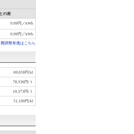
分との差
0.09円／kWh
0.09円／kWh
料費調整単価はこちら
69,659円/kl
78,336円/ｔ
10,373円/ｔ
51,100円/kl