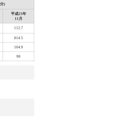
分)
平成25年
11月
112.7
814.5
104.9
98