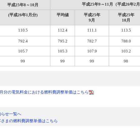
平成25年9～11月（平成26年2月
平成25年8～10月
(平成26年1月分)
平均値
平成25年
平成25年
9月
10月
110.5
112.4
111.1
113.5
792.4
795.2
782.7
788.0
105.7
105.3
107.9
103.2
99
99
99
98
年2月分の電気料金における燃料費調整単価はこちら
知らせ一覧へ
客さまの燃料費調整単価はこちら