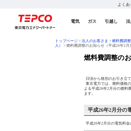
よくあ
電気
ガス
引越し
法
トップページ
>
法人のお客さま
>
燃料費調整
人）
> 燃料費調整のお知らせ（平成26年2月
燃料費調整のお
日頃から格別のお引き立て
東京電力では、燃料価格の
よる平成26年2月分の燃料
ます。
平成26年2月分の
平成26年2月分の電気料