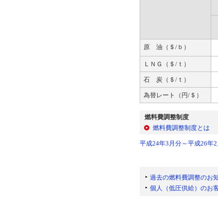
原 油（＄/ｂ）
ＬＮＧ（＄/ｔ）
石 炭（＄/ｔ）
為替レート（円/＄）
燃料費調整制度
燃料費調整制度とは
平成24年3月分～平成26
過去の燃料費調整のお
個人（低圧供給）のお