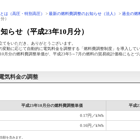
とは（高圧・特別高圧）
>
最新の燃料費調整のお知らせ（法人）
>
過去の燃
月分）
知らせ（平成23年10月分）
立てをいただき、ありがとうございます。
変動に応じて自動的に電気料金を調整する「燃料費調整制度」を導入して
10月分の燃料費調整単価が、平成23年5～7月の燃料の貿易統計価格にもと
の電気料金の調整
平成23年10月分の燃料費調整単価
平成2
0.17円／kWh
0.16円／kWh
当額を含みます。