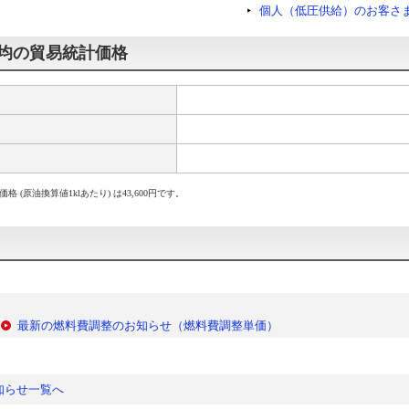
個人（低圧供給）のお客さ
平均の貿易統計価格
(原油換算値1klあたり) は43,600円です。
最新の燃料費調整のお知らせ（燃料費調整単価）
知らせ一覧へ