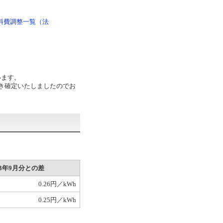
料費調整一覧（法
います。
づき確定いたしましたのでお
3年9月分との差
0.26円／kWh
0.25円／kWh