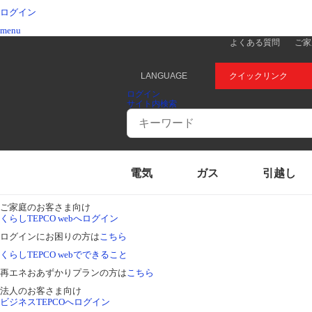
ログイン
menu
よくある質問
ご家
LANGUAGE
クイックリンク
ログイン
サイト内検索
Conduct
a
search
電気
ガス
引越し
ご家庭のお客さま向け
くらしTEPCO webへログイン
ログインにお困りの方は
こちら
くらしTEPCO webでできること
再エネおあずかりプランの方は
こちら
法人のお客さま向け
ビジネスTEPCOへログイン