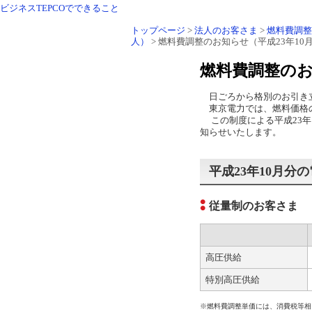
ビジネスTEPCOでできること
トップページ
>
法人のお客さま
>
燃料費調整
人）
> 燃料費調整のお知らせ（平成23年10
燃料費調整のお
日ごろから格別のお引き
東京電力では、燃料価格の
この制度による平成23年
知らせいたします。
平成23年10月分
従量制のお客さま
高圧供給
特別高圧供給
※燃料費調整単価には、消費税等相