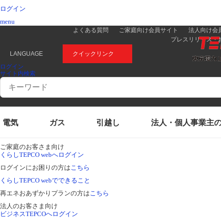
ログイン
menu
よくある質問
ご家庭向け会員サイト
法人向け会
プレスリリース・
LANGUAGE
クイックリンク
ログイン
サイト内検索
Conduct
a
search
電気
ガス
引越し
法人・個人事業主
ご家庭のお客さま向け
くらしTEPCO webへログイン
ログインにお困りの方は
こちら
くらしTEPCO webでできること
再エネおあずかりプランの方は
こちら
法人のお客さま向け
ビジネスTEPCOへログイン