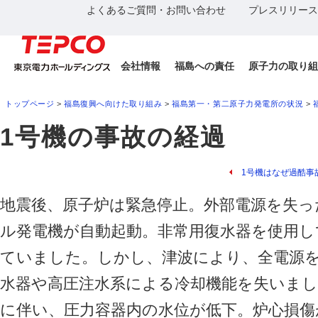
よくあるご質問・お問い合わせ
プレスリリース
会社情報
福島への責任
原子力の取り組
トップページ
>
福島復興へ向けた取り組み
>
福島第一・第二原子力発電所の状況
>
1号機の事故の経過
1号機はなぜ過酷事
地震後、原子炉は緊急停止。外部電源を失っ
ル発電機が自動起動。非常用復水器を使用し
ていました。しかし、津波により、全電源
水器や高圧注水系による冷却機能を失いま
に伴い、圧力容器内の水位が低下。炉心損傷