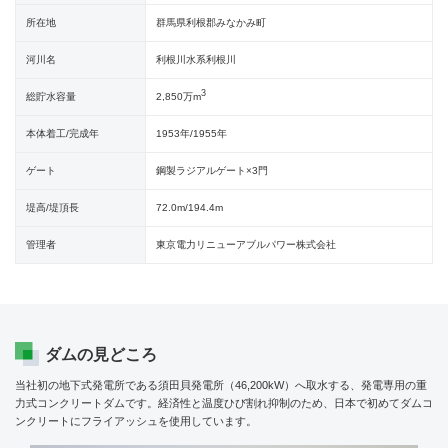
所在地
群馬県利根郡みなかみ町
河川名
利根川水系利根川
3
総貯水容量
2,850万m
本体着工/完成年
1953年/1955年
ゲート
鋼製ラジアルゲート×3門
堤高/堤頂長
72.0m/194.4m
管理者
東京電力リニューアブルパワー株式会社
ダムの見どころ
当社初の地下式発電所である須田貝発電所（46,200kW）へ取水する、発電専用の重
力式コンクリートダムです。経済性と温度ひび割れ抑制のため、日本で初めてダムコ
ンクリートにフライアッシュを使用しています。