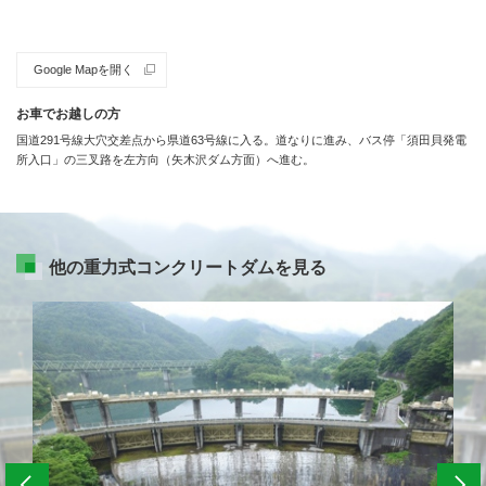
Google Mapを開く
お車でお越しの方
国道291号線大穴交差点から県道63号線に入る。道なりに進み、バス停「須田貝発電
所入口」の三叉路を左方向（矢木沢ダム方面）へ進む。
他の重力式コンクリートダムを見る