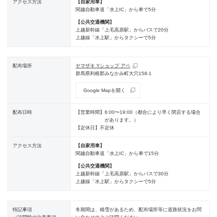
アクセス方法
【自家用車】
関越自動車道「水上IC」から車で5分
【公共交通機関】
上越新幹線「上毛高原駅」からバスで20分
上越線「水上駅」からタクシーで5分
配布場所
ヤマザキ Yショップ アベ
群馬県利根郡みなかみ町大穴158-1
Google Mapを開く
配布日時
【営業時間】
6:00〜19:00（都合により早く閉店する場合
があります。）
【定休日】
不定休
アクセス方法
【自家用車】
関越自動車道「水上IC」から車で15分
【公共交通機関】
上越新幹線「上毛高原駅」からバスで30分
上越線「水上駅」からタクシーで5分
特記事項
冬期間は、積雪があるため、配布場所等に道路状況をお問