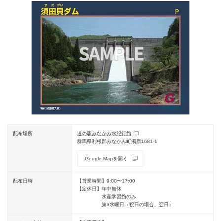
配布場所
道の駅みなかみ水紀行館
群馬県利根郡みなかみ町湯原1681-1
Google Mapを開く
配布日時
【営業時間】
9:00〜17:00
【定休日】
年中無休
水産学習館のみ
第3水曜日（祝日の場合、翌日）