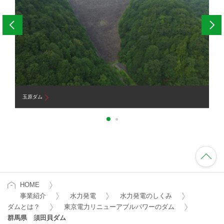
玉原ダム
小
HOME
事業紹介
水力発電
水力発電のしくみ
ダムとは？
東京電力リニューアブルパワーのダム
群馬県 須田貝ダム