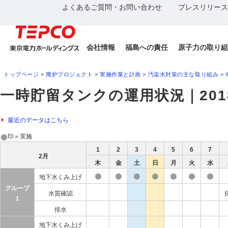
よくあるご質問・お問い合わせ
プレスリリース
会社情報
福島への責任
原子力の取り組
トップページ
>
廃炉プロジェクト
>
実施作業と計画
>
汚染水対策の主な取り組み
>
一時貯留タンクの運用状況｜201
最近のデータはこちら
印＝実施
1
2
3
4
5
6
7
2月
木
金
土
日
月
火
水
地下水くみ上げ
グループ
水質確認
１
排水
地下水くみ上げ