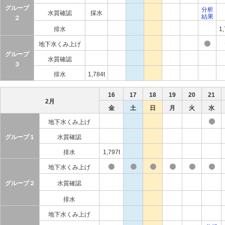
グループ
分析
水質確認
採水
結果
２
排水
1,
地下水くみ上げ
グループ
水質確認
３
排水
1,784t
16
17
18
19
20
21
2月
金
土
日
月
火
水
地下水くみ上げ
グループ１
水質確認
排水
1,797t
地下水くみ上げ
グループ２
水質確認
排水
地下水くみ上げ