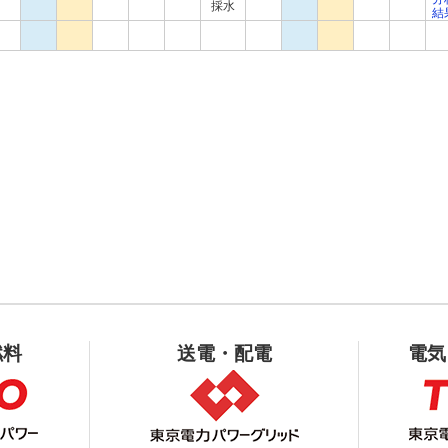
採水
結
燃料
送電・配電
電気