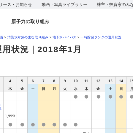
リース・お知らせ
動画・写真ライブラリー
株主・投資家のみ
原子力の取り組み
画
>
汚染水対策の主な取り組み
>
地下水バイパス
>
一時貯留タンクの運用状況
用状況｜2018年1月
4
5
6
7
8
9
10
11
12
13
14
1
木
金
土
日
月
火
水
木
金
土
日
析
果
1,999t