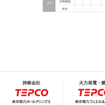
水質確認
プ３
排水
持株会社
火力発電・