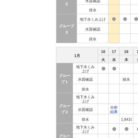
水質確認
２
排水
地下水くみ上げ
グループ
水質確認
３
排水
16
17
18
1月
火
水
木
地下水くみ
上げ
グルー
水質確認
採水
プ１
排水
地下水くみ
上げ
グルー
分析
水質確認
結果
プ２
排水
1,941t
地下水くみ
上げ
グルー