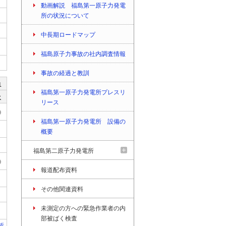
動画解説 福島第一原子力発電
所の状況について
中長期ロードマップ
福島原子力事故の社内調査情報
事故の経過と教訓
1
福島第一原子力発電所プレスリ
水
リース
福島第一原子力発電所 設備の
概要
福島第二原子力発電所
報道配布資料
その他関連資料
未測定の方への緊急作業者の内
部被ばく検査
析