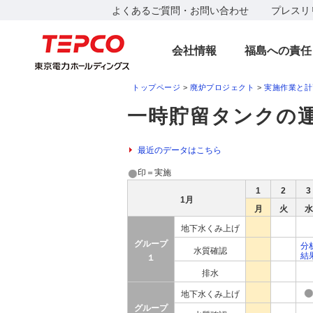
よくあるご質問・お問い合わせ
プレスリ
会社情報
福島への責任
トップページ
>
廃炉プロジェクト
>
実施作業と計
一時貯留タンクの運
最近のデータはこちら
印＝実施
1
2
3
1月
月
火
水
地下水くみ上げ
グループ
分
水質確認
結
１
排水
地下水くみ上げ
グループ