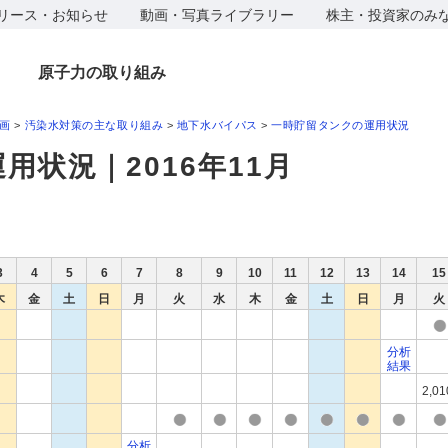
リース・お知らせ
動画・写真ライブラリー
株主・投資家のみ
原子力の取り組み
画
>
汚染水対策の主な取り組み
>
地下水バイパス
>
一時貯留タンクの運用状況
用状況｜2016年11月
3
4
5
6
7
8
9
10
11
12
13
14
15
木
金
土
日
月
火
水
木
金
土
日
月
火
分析
結果
2,01
分析