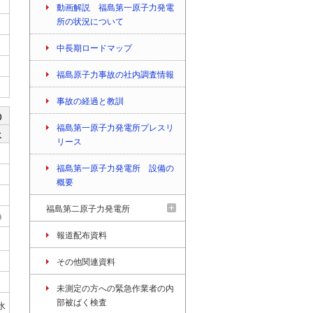
動画解説 福島第一原子力発電
所の状況について
中長期ロードマップ
福島原子力事故の社内調査情報
事故の経過と教訓
0
福島第一原子力発電所プレスリ
水
リース
福島第一原子力発電所 設備の
概要
福島第二原子力発電所
報道配布資料
その他関連資料
未測定の方への緊急作業者の内
部被ばく検査
水