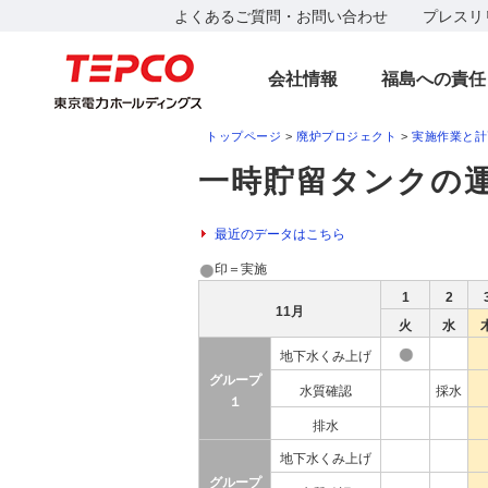
よくあるご質問・お問い合わせ
プレスリ
会社情報
福島への責任
トップページ
>
廃炉プロジェクト
>
実施作業と計
一時貯留タンクの運
最近のデータはこちら
印＝実施
1
2
11月
火
水
地下水くみ上げ
グループ
水質確認
採水
１
排水
地下水くみ上げ
グループ