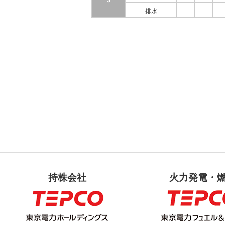
３
排水
持株会社
火力発電・