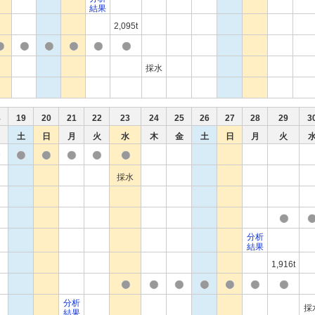
結果
2,095t
採水
8
19
20
21
22
23
24
25
26
27
28
29
3
土
日
月
火
水
木
金
土
日
月
火
採水
分析
結果
1,916t
分析
採
結果