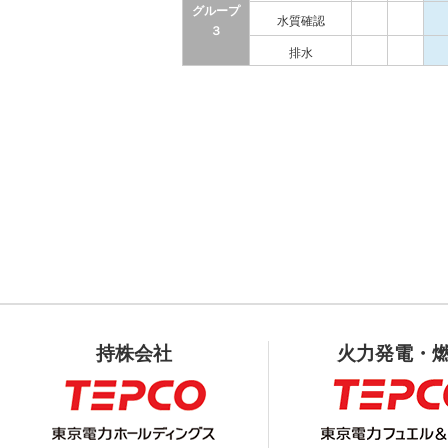
グループ
水質確認
３
排水
持株会社
火力発電・