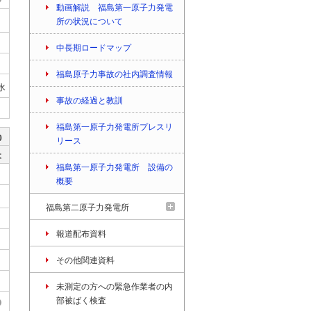
動画解説 福島第一原子力発電
所の状況について
中長期ロードマップ
福島原子力事故の社内調査情報
水
事故の経過と教訓
福島第一原子力発電所プレスリ
0
リース
木
福島第一原子力発電所 設備の
概要
福島第二原子力発電所
報道配布資料
その他関連資料
未測定の方への緊急作業者の内
部被ばく検査