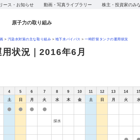
リース・お知らせ
動画・写真ライブラリー
株主・投資家のみ
原子力の取り組み
画
>
汚染水対策の主な取り組み
>
地下水バイパス
>
一時貯留タンクの運用状況
用状況｜2016年6月
4
5
6
7
8
9
10
11
12
13
14
1
土
日
月
火
水
木
金
土
日
月
火
採水