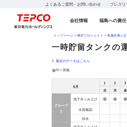
よくあるご質問・お問い合わせ
プレスリ
会社情報
福島への責任
トップページ
>
廃炉プロジェクト
>
実施作業と計
一時貯留タンクの運
最近のデータはこちら
印＝実施
1
2
3
6月
水
木
金
地下水くみ上げ
グループ
水質確認
１
排水