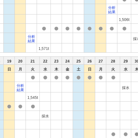
分析
結果
1,506t
分析
採
結果
1,571t
8
19
20
21
22
23
24
25
26
27
28
29
3
日
月
火
水
木
金
土
日
月
火
水
分析
採水
結果
1,545t
採水