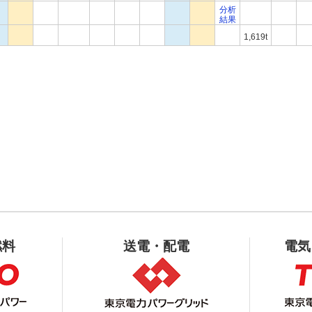
分析
結果
1,619t
燃料
送電・配電
電気