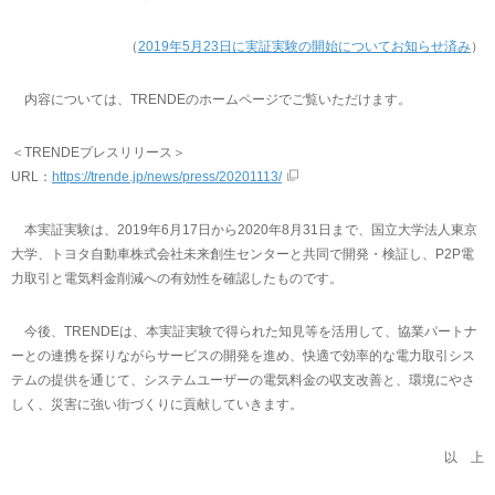
（
2019年5月23日に実証実験の開始についてお知らせ済み
）
内容については、TRENDEのホームページでご覧いただけます。
＜TRENDEプレスリリース＞
URL：
https://trende.jp/news/press/20201113/
本実証実験は、2019年6月17日から2020年8月31日まで、国立大学法人東京
大学、トヨタ自動車株式会社未来創生センターと共同で開発・検証し、P2P電
力取引と電気料金削減への有効性を確認したものです。
今後、TRENDEは、本実証実験で得られた知見等を活用して、協業パートナ
ーとの連携を探りながらサービスの開発を進め、快適で効率的な電力取引シス
テムの提供を通じて、システムユーザーの電気料金の収支改善と、環境にやさ
しく、災害に強い街づくりに貢献していきます。
以 上