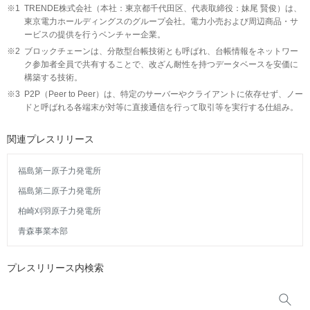
※1
TRENDE株式会社（本社：東京都千代田区、代表取締役：妹尾 賢俊）は、
東京電力ホールディングスのグループ会社。電力小売および周辺商品・サ
ービスの提供を行うベンチャー企業。
※2
ブロックチェーンは、分散型台帳技術とも呼ばれ、台帳情報をネットワー
ク参加者全員で共有することで、改ざん耐性を持つデータベースを安価に
構築する技術。
※3
P2P（Peer to Peer）は、特定のサーバーやクライアントに依存せず、ノー
ドと呼ばれる各端末が対等に直接通信を行って取引等を実行する仕組み。
関連プレスリリース
福島第一原子力発電所
福島第二原子力発電所
柏崎刈羽原子力発電所
青森事業本部
プレスリリース内検索