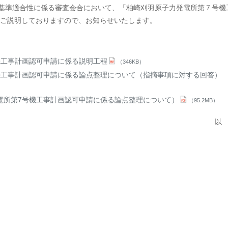
基準適合性に係る審査会合において、「柏崎刈羽原子力発電所第７号機
ご説明しておりますので、お知らせいたします。
機工事計画認可申請に係る説明工程
（346KB）
号機工事計画認可申請に係る論点整理について（指摘事項に対する回答）
発電所第7号機工事計画認可申請に係る論点整理について）
（95.2MB）
以