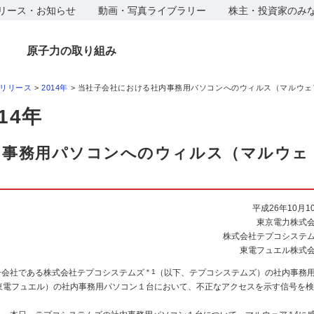
リース・お知らせ
動画・写真ライブラリー
株主・投資家のみ
原子力の取り組み
リリース
>
2014年
> 当社子会社における社内事務用パソコンへのウィルス（マルウェ
14年
内事務用パソコンへのウィルス（マルウェ
平成26年10月1
東京電力株式
株式会社テプコシステ
東電フュエル株式
子会社である株式会社テプコシステムズ
＊1
（以下、テプコシステムズ）の社内事務
東電フュエル）の社内事務用パソコン１台において、不正なアクセスを示す信号を検
＊4