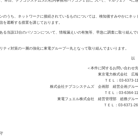
ろ、本日、テプコシステムズの社内事務用パソコン１台について、マルウェア
に
ンのうち、ネットワークに接続されているものについては、検知後すみやかにネッ
信を遮断する措置を講じております。
る当該13台のパソコンについて、情報漏えいの有無等、早急に調査に取り組んで
リティ対策の一層の強化に東電グループ一丸となって取り組んでまいります。
以
＜本件に関するお問い合わせ
東京電力株式会社 広
ＴＥＬ：03-6373-11
株式会社テプコシステムズ 企画部 経営企画グル
ＴＥＬ：03-6364-11
東電フュエル株式会社 経営管理部 総務グル
ＴＥＬ：03-6371-26
守