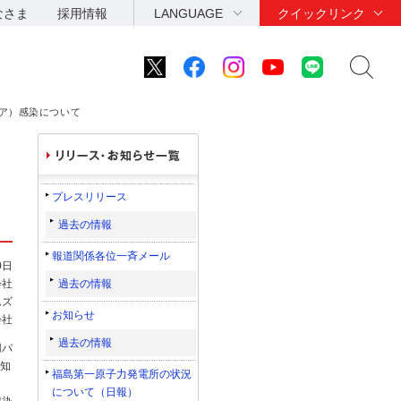
なさま
採用情報
LANGUAGE
クイックリンク
ア）感染について
プレスリリース
過去の情報
報道関係各位一斉メール
0日
会社
過去の情報
ムズ
お知らせ
会社
過去の情報
用パ
知
福島第一原子力発電所の状況
について（日報）