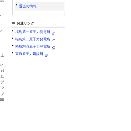
感染
過去の情報
ト
関連リンク
い
福島第一原子力発電所
福島第二原子力発電所
柏崎刈羽原子力発電所
東通原子力建設所
 上
先＞
報部
11
ープ
12
ープ
00