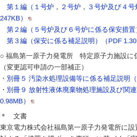
第１編（１号炉，２号炉，３号炉及び４号
247KB）
第２編（５号炉及び６号炉に係る保安措置）（
第３編（保安に係る補足説明）（PDF 1.30
○ 福島第一原子力発電所 特定原子力施設に
（変更認可申請の一部補正）
・
別冊５ 汚染水処理設備等に係る補足説明（PDF
・
別冊９ 放射性液体廃棄物処理施設及び関連
0.98MB）
＊ 文書
東京電力株式会社福島第一原子力発電所に設