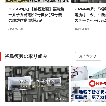
2026/6/9(火) 【解説動画】福島第
2026/6/8(月)
一原子力発電所2号機及び3号機
電所は、今」～廃
の廃炉作業進捗状況
ステージへ～(ver.20
26/06/09 (火)
26/06/08 (月)
福島復興の取り組み
更に表示