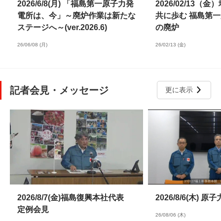
2026/6/8(月) 「福島第一原子力発
2026/02/13（
電所は、今」～廃炉作業は新たな
共に歩む 福島第
ステージへ～(ver.2026.6)
の廃炉
26/06/08 (月)
26/02/13 (金)
記者会見・メッセージ
更に表示
2026/8/7(金)福島復興本社代表
2026/8/6(木)
定例会見
26/08/06 (木)