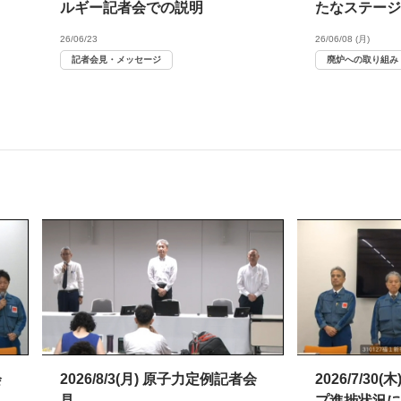
ルギー記者会での説明
たなステージへ～(
26/06/23
26/06/08 (月)
記者会見・メッセージ
廃炉への取り組み
会
2026/8/3(月) 原子力定例記者会
2026/7/3
見
プ進捗状況に