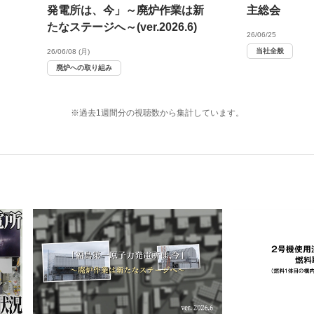
発電所は、今」～廃炉作業は新
主総会
たなステージへ～(ver.2026.6)
26/06/25
当社全般
26/06/08 (月)
廃炉への取り組み
※過去1週間分の視聴数から集計しています。