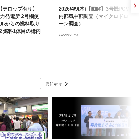
(木)【テロップ有り】
2026/4/9(木)【図解】3号機PCV
力発電所 2号機使
内部気中部調査（マイクロドロ
ルからの燃料取り
ーン調査）
2 燃料1体目の構内
26/04/09 (木)
納までの状況）
更に表示