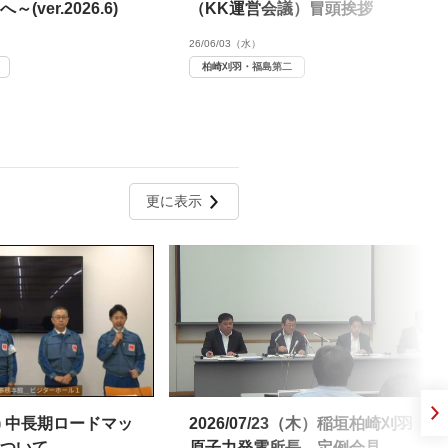
ver.2026.6)
（KK運営会議）冒頭挨拶
26/06/03（水）
柏崎刈羽・福島第二
更に表示
0(木) 中長期ロードマッ
2026/07/23（木）稲垣柏崎刈羽
ついて
原子力発電所長 定例会見