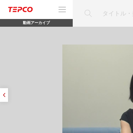
動画アーカイブ
/23（木）長﨑チー
ークスパーソン
ネルギー記者会
ッセージ