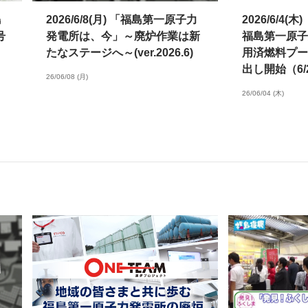
島
2026/6/8(月) 「福島第一原子力
2026/6/4
号
発電所は、今」～廃炉作業は新
福島第一原子
たなステージへ～(ver.2026.6)
用済燃料プー
出し開始（6/
26/06/08 (月)
用輸送容器収
26/06/04 (木)