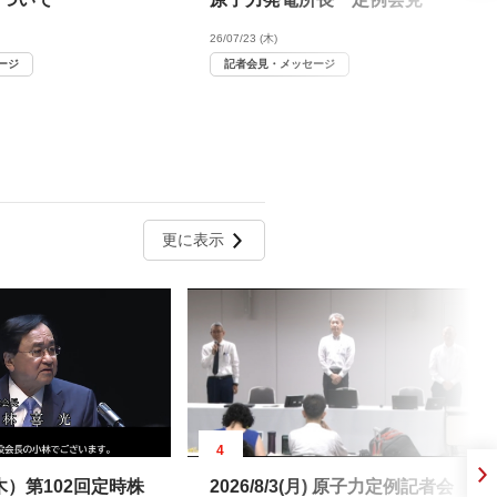
26/07/23 (木)
ージ
記者会見・メッセージ
更に表示
4
5（木）第102回定時株
2026/8/3(月) 原子力定例記者会