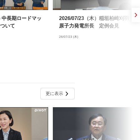
0(木) 中長期ロードマッ
2026/07/23（木）稲垣柏崎刈羽
ついて
原子力発電所長 定例会見
26/07/23 (木)
更に表示