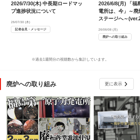
2026/7/30(木) 中長期ロードマッ
2026/6/8(月)
プ進捗状況について
電所は、今」～廃
ステージへ～(ver.20
26/07/30 (木)
記者会見・メッセージ
26/06/08 (月)
廃炉への取り組み
※過去1週間分の視聴数から集計しています。
廃炉への取り組み
更に表示