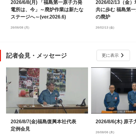
2026/6/8(月) 「福島第一原子力発
2026/02/13（
電所は、今」～廃炉作業は新たな
共に歩む 福島第
ステージへ～(ver.2026.6)
の廃炉
26/06/08 (月)
26/02/13 (金)
記者会見・メッセージ
更に表示
2026/8/7(金)福島復興本社代表
2026/8/6(木)
定例会見
26/08/06 (木)