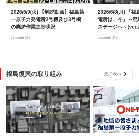
2026/6/9(火) 【解説動画】福島第
2026/6/8(月)
一原子力発電所2号機及び3号機
電所は、今」～廃
の廃炉作業進捗状況
ステージへ～(ver.20
26/06/09 (火)
26/06/08 (月)
福島復興の取り組み
更に表示