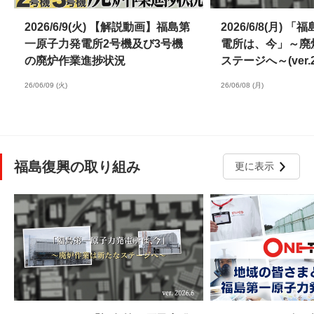
2026/6/9(火) 【解説動画】福島第
2026/6/8(月)
一原子力発電所2号機及び3号機
電所は、今」～廃
の廃炉作業進捗状況
ステージへ～(ver.20
26/06/09 (火)
26/06/08 (月)
福島復興の取り組み
更に表示