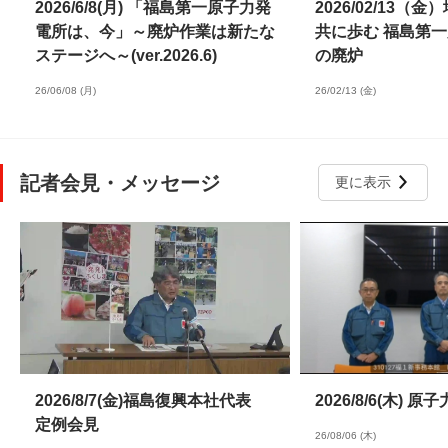
2026/6/8(月) 「福島第一原子力発
2026/02/13（
電所は、今」～廃炉作業は新たな
共に歩む 福島第
ステージへ～(ver.2026.6)
の廃炉
26/06/08 (月)
26/02/13 (金)
記者会見・メッセージ
更に表示
2026/8/7(金)福島復興本社代表
2026/8/6(木)
定例会見
26/08/06 (木)