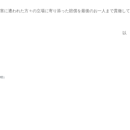
害に遭われた方々の立場に寄り添った賠償を最後のお一人まで貫徹して
以
MB）