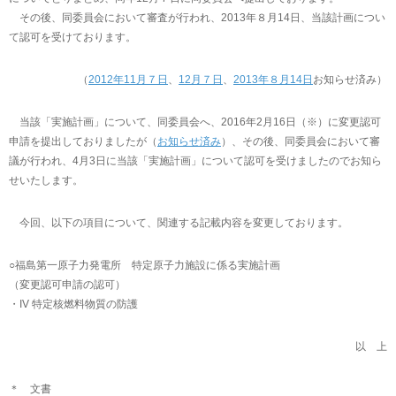
その後、同委員会において審査が行われ、2013年８月14日、当該計画につい
て認可を受けております。
（
2012年11月７日
、
12月７日
、
2013年８月14日
お知らせ済み）
当該「実施計画」について、同委員会へ、2016年2月16日（※）に変更認可
申請を提出しておりましたが（
お知らせ済み
）、その後、同委員会において審
議が行われ、4月3日に当該「実施計画」について認可を受けましたのでお知ら
せいたします。
今回、以下の項目について、関連する記載内容を変更しております。
○福島第一原子力発電所 特定原子力施設に係る実施計画
（変更認可申請の認可）
・IV 特定核燃料物質の防護
以 上
＊ 文書