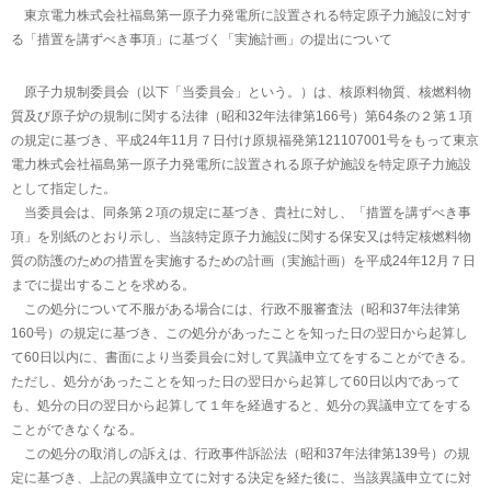
東京電力株式会社福島第一原子力発電所に設置される特定原子力施設に対す
る「措置を講ずべき事項」に基づく「実施計画」の提出について
原子力規制委員会（以下「当委員会」という。）は、核原料物質、核燃料物
質及び原子炉の規制に関する法律（昭和32年法律第166号）第64条の２第１項
の規定に基づき、平成24年11月７日付け原規福発第121107001号をもって東京
電力株式会社福島第一原子力発電所に設置される原子炉施設を特定原子力施設
として指定した。
当委員会は、同条第２項の規定に基づき、貴社に対し、「措置を講ずべき事
項」を別紙のとおり示し、当該特定原子力施設に関する保安又は特定核燃料物
質の防護のための措置を実施するための計画（実施計画）を平成24年12月７日
までに提出することを求める。
この処分について不服がある場合には、行政不服審査法（昭和37年法律第
160号）の規定に基づき、この処分があったことを知った日の翌日から起算し
て60日以内に、書面により当委員会に対して異議申立てをすることができる。
ただし、処分があったことを知った日の翌日から起算して60日以内であって
も、処分の日の翌日から起算して１年を経過すると、処分の異議申立てをする
ことができなくなる。
この処分の取消しの訴えは、行政事件訴訟法（昭和37年法律第139号）の規
定に基づき、上記の異議申立てに対する決定を経た後に、当該異議申立てに対