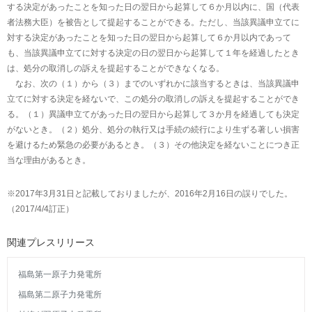
する決定があったことを知った日の翌日から起算して６か月以内に、国（代表
者法務大臣）を被告として提起することができる。ただし、当該異議申立てに
対する決定があったことを知った日の翌日から起算して６か月以内であって
も、当該異議申立てに対する決定の日の翌日から起算して１年を経過したとき
は、処分の取消しの訴えを提起することができなくなる。
なお、次の（１）から（３）までのいずれかに該当するときは、当該異議申
立てに対する決定を経ないで、この処分の取消しの訴えを提起することができ
る。（１）異議申立てがあった日の翌日から起算して３か月を経過しても決定
がないとき。（２）処分、処分の執行又は手続の続行により生ずる著しい損害
を避けるため緊急の必要があるとき。（３）その他決定を経ないことにつき正
当な理由があるとき。
※2017年3月31日と記載しておりましたが、2016年2月16日の誤りでした。
（2017/4/4訂正）
関連プレスリリース
福島第一原子力発電所
福島第二原子力発電所