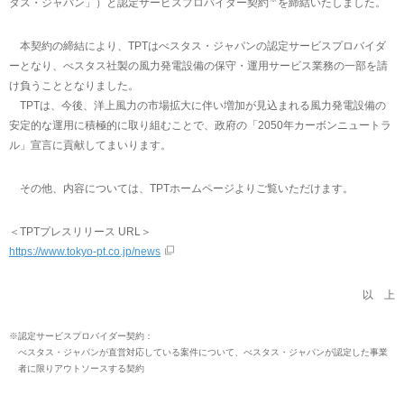
タス・ジャパン」）と認定サービスプロバイダー契約
を締結いたしました。
本契約の締結により、TPTはべスタス・ジャパンの認定サービスプロバイダ
ーとなり、べスタス社製の風力発電設備の保守・運用サービス業務の一部を請
け負うこととなりました。
TPTは、今後、洋上風力の市場拡大に伴い増加が見込まれる風力発電設備の
安定的な運用に積極的に取り組むことで、政府の「2050年カーボンニュートラ
ル」宣言に貢献してまいります。
その他、内容については、TPTホームページよりご覧いただけます。
＜TPTプレスリリース URL＞
https://www.tokyo-pt.co.jp/news
以 上
※
認定サービスプロバイダー契約：
べスタス・ジャパンが直営対応している案件について、べスタス・ジャパンが認定した事業
者に限りアウトソースする契約