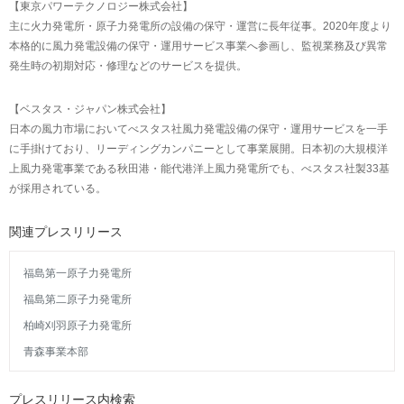
【東京パワーテクノロジー株式会社】
主に火力発電所・原子力発電所の設備の保守・運営に長年従事。2020年度より
本格的に風力発電設備の保守・運用サービス事業へ参画し、監視業務及び異常
発生時の初期対応・修理などのサービスを提供。
【ベスタス・ジャパン株式会社】
日本の風力市場においてべスタス社風力発電設備の保守・運用サービスを一手
に手掛けており、リーディングカンパニーとして事業展開。日本初の大規模洋
上風力発電事業である秋田港・能代港洋上風力発電所でも、べスタス社製33基
が採用されている。
関連プレスリリース
福島第一原子力発電所
福島第二原子力発電所
柏崎刈羽原子力発電所
青森事業本部
プレスリリース内検索