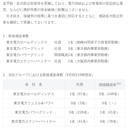
染予防・拡大防止対策等を実施しており、電力供給および発電所の安定的な運
営、ならびに廃炉作業の安全確保に影響はございません。
引き続き、保健所の指導に基づき適切に対応するとともに、感染拡大防止対
策を継続して実施してまいります。
1．新規感染者数
東京電力ホールディングス 社員 1名（柏崎刈羽原子力発電所勤務）
東京電力パワーグリッド 社員 3名（東京都内事業所勤務）
東京電力パワーグリッド 関係職員1名（東京都内事業所勤務）
東京電力エナジーパートナー 社員 1名（大阪府内事業所勤務）
2．当社グループにおける新規感染者数（9月6日15時現在）
※2
会 社 名
社員
関係職員等
東京電力ホールディングス
1名（87名）
0名（148名）
東京電力フュエル&パワー
0名（3名）
0名（－）
東京電力パワーグリッド
3名（226名）
1名（41名）
東京電力エナジーパートナー
1名（41名）
0名（78名）