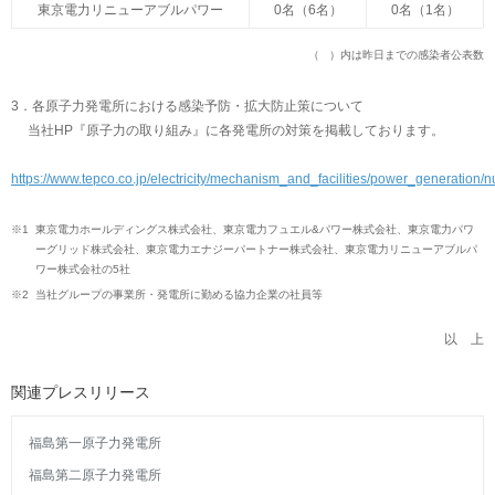
東京電力リニューアブルパワー
0名（6名）
0名（1名）
（ ）内は昨日までの感染者公表数
3．各原子力発電所における感染予防・拡大防止策について
当社HP『原子力の取り組み』に各発電所の対策を掲載しております。
https://www.tepco.co.jp/electricity/mechanism_and_facilities/power_generation/
※1
東京電力ホールディングス株式会社、東京電力フュエル&パワー株式会社、東京電力パワ
ーグリッド株式会社、東京電力エナジーパートナー株式会社、東京電力リニューアブルパ
ワー株式会社の5社
※2
当社グループの事業所・発電所に勤める協力企業の社員等
以 上
関連プレスリリース
福島第一原子力発電所
福島第二原子力発電所