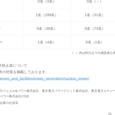
0名（3名）
0名（－）
1名（199名）
1名（31名）
ー
0名（38名）
0名（73名）
ー
1名（4名）
0名（1名）
（ ）内は昨日までの感染者公
大防止策について
所の対策を掲載しております。
chanism_and_facilities/power_generation/nuclear_power/
力フュエル&パワー株式会社、東京電力パワーグリッド株式会社、東京電力エナジ
パワー株式会社の5社
企業の社員等
以