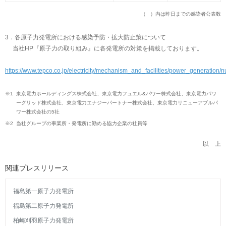
（ ）内は昨日までの感染者公表数
3．各原子力発電所における感染予防・拡大防止策について
当社HP『原子力の取り組み』に各発電所の対策を掲載しております。
https://www.tepco.co.jp/electricity/mechanism_and_facilities/power_generation/
※1
東京電力ホールディングス株式会社、東京電力フュエル&パワー株式会社、東京電力パワ
ーグリッド株式会社、東京電力エナジーパートナー株式会社、東京電力リニューアブルパ
ワー株式会社の5社
※2
当社グループの事業所・発電所に勤める協力企業の社員等
以 上
関連プレスリリース
福島第一原子力発電所
福島第二原子力発電所
柏崎刈羽原子力発電所