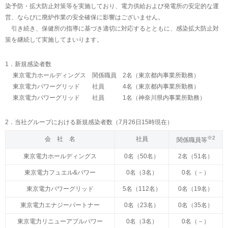
染予防・拡大防止対策等を実施しており、電力供給および発電所の安定的な運
営、ならびに廃炉作業の安全確保に影響はございません。
引き続き、保健所の指導に基づき適切に対応するとともに、感染拡大防止対
策を継続して実施してまいります。
1．新規感染者数
東京電力ホールディングス 関係職員 2名（東京都内事業所勤務）
東京電力パワーグリッド 社員 4名（東京都内事業所勤務）
東京電力パワーグリッド 社員 1名（神奈川県内事業所勤務）
2．当社グループにおける新規感染者数（7月26日15時現在）
※2
会 社 名
社員
関係職員等
東京電力ホールディングス
0名（50名）
2名（51名）
東京電力フュエル&パワー
0名（3名）
0名（－）
東京電力パワーグリッド
5名（112名）
0名（19名）
東京電力エナジーパートナー
0名（23名）
0名（35名）
東京電力リニューアブルパワー
0名（3名）
0名（－）