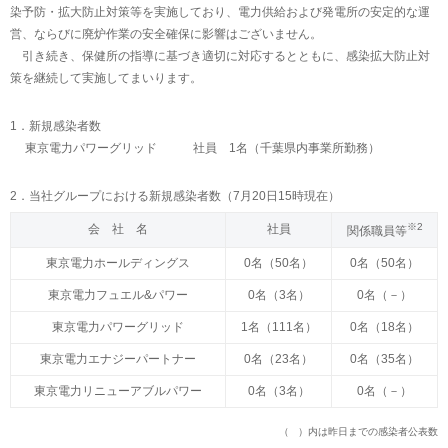
染予防・拡大防止対策等を実施しており、電力供給および発電所の安定的な運
営、ならびに廃炉作業の安全確保に影響はございません。
引き続き、保健所の指導に基づき適切に対応するとともに、感染拡大防止対
策を継続して実施してまいります。
1．新規感染者数
東京電力パワーグリッド 社員 1名（千葉県内事業所勤務）
2．当社グループにおける新規感染者数（7月20日15時現在）
※2
会 社 名
社員
関係職員等
東京電力ホールディングス
0名（50名）
0名（50名）
東京電力フュエル&パワー
0名（3名）
0名（－）
東京電力パワーグリッド
1名（111名）
0名（18名）
東京電力エナジーパートナー
0名（23名）
0名（35名）
東京電力リニューアブルパワー
0名（3名）
0名（－）
（ ）内は昨日までの感染者公表数