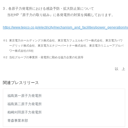
3．各原子力発電所における感染予防・拡大防止策について
当社HP『原子力の取り組み』に各発電所の対策を掲載しております。
https://www.tepco.co.jp/electricity/mechanism_and_facilities/power_generation/
※1
東京電力ホールディングス株式会社、東京電力フュエル&パワー株式会社、東京電力パワ
ーグリッド株式会社、東京電力エナジーパートナー株式会社、東京電力リニューアブルパ
ワー株式会社の5社
※2
当社グループの事業所・発電所に勤める協力企業の社員等
以 上
関連プレスリリース
福島第一原子力発電所
福島第二原子力発電所
柏崎刈羽原子力発電所
青森事業本部