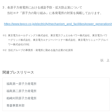
3．各原子力発電所における感染予防・拡大防止策について
当社ＨＰ『原子力の取り組み』に各発電所の対策を掲載しております。
https://www.tepco.co.jp/electricity/mechanism_and_facilities/power_generation
※1
東京電力ホールディングス株式会社、東京電力フュエル&パワー株式会社、東京電力パワ
ーグリッド株式会社、東京電力エナジーパートナー株式会社、東京電力リニューアブルパ
ワー株式会社の5社
※2
当社グループの事業所・発電所に勤める協力企業の社員等
以 上
関連プレスリリース
福島第一原子力発電所
福島第二原子力発電所
柏崎刈羽原子力発電所
青森事業本部