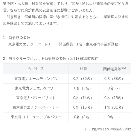
染予防・拡大防止対策等を実施しており、電力供給および発電所の安定的な運
営、ならびに廃炉作業の安全確保に影響はございません。
引き続き、保健所の指導に基づき適切に対応するとともに、感染拡大防止対
策を継続して実施してまいります。
1．新規感染者数
東京電力エナジーパートナー 関係職員 1名（東京都内事業所勤務）
2．当社グループにおける新規感染者数（5月13日15時現在）
※2
会 社 名
社員
関係職員等
東京電力ホールディングス
0名（36名）
0名（38名）
東京電力フュエル&パワー
0名（3名）
0名（-）
東京電力パワーグリッド
0名（74名）
0名（15名）
東京電力エナジーパートナー
0名（16名）
1名（31名）
東京電力リニューアブルパワー
0名（3名）
0名（-）
（ ）内は昨日までの感染者公表数