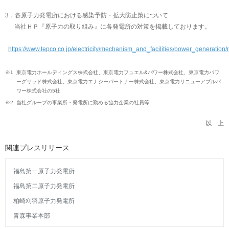
3．各原子力発電所における感染予防・拡大防止策について
当社ＨＰ『原子力の取り組み』に各発電所の対策を掲載しております。
https://www.tepco.co.jp/electricity/mechanism_and_facilities/power_generation
※1
東京電力ホールディングス株式会社、東京電力フュエル&パワー株式会社、東京電力パワ
ーグリッド株式会社、東京電力エナジーパートナー株式会社、東京電力リニューアブルパ
ワー株式会社の5社
※2
当社グループの事業所・発電所に勤める協力企業の社員等
以 上
関連プレスリリース
福島第一原子力発電所
福島第二原子力発電所
柏崎刈羽原子力発電所
青森事業本部