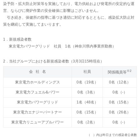
染予防・拡大防止対策等を実施しており、電力供給および発電所の安定的な運
営、ならびに廃炉作業の安全確保に影響はございません。
引き続き、保健所の指導に基づき適切に対応するとともに、感染拡大防止対
策を継続して実施してまいります。
1．新規感染者数
東京電力パワーグリッド 社員 1名（神奈川県内事業所勤務）
2．当社グループにおける新規感染者数（3月3日15時現在）
※2
会 社 名
社員
関係職員等
東京電力ホールディングス
0名（19名）
0名（12名）
東京電力フュエル&パワー
0名（3名）
0名（-）
東京電力パワーグリッド
1名（48名）
0名（15名）
東京電力エナジーパートナー
0名（15名）
0名（26名）
東京電力リニューアブルパワー
0名（2名）
0名（-）
（ ）内は昨日までの感染者公表数