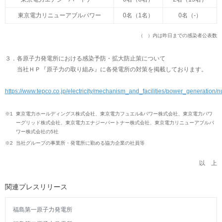
東京電力リニューアブルパワー
0名（1名）
0名（-）
（ ）内は昨日までの感染者公表数
３．各原子力発電所における感染予防・拡大防止策について
当社ＨＰ『原子力の取り組み』に各発電所の対策を掲載しております。
https://www.tepco.co.jp/electricity/mechanism_and_facilities/power_generation/
※1
東京電力ホールディングス株式会社、東京電力フュエル&パワー株式会社、東京電力パワ
ーグリッド株式会社、東京電力エナジーパートナー株式会社、東京電力リニューアブルパ
ワー株式会社の5社
※2
当社グループの事業所・発電所に勤める協力企業の社員等
以 上
関連プレスリリース
福島第一原子力発電所