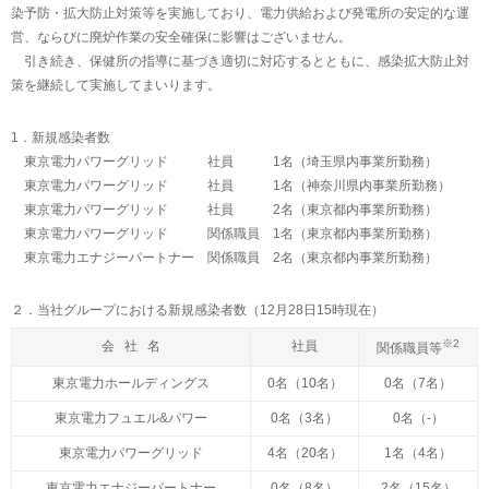
染予防・拡大防止対策等を実施しており、電力供給および発電所の安定的な運
営、ならびに廃炉作業の安全確保に影響はございません。
引き続き、保健所の指導に基づき適切に対応するとともに、感染拡大防止対
策を継続して実施してまいります。
1．新規感染者数
東京電力パワーグリッド 社員 1名（埼玉県内事業所勤務）
東京電力パワーグリッド 社員 1名（神奈川県内事業所勤務）
東京電力パワーグリッド 社員 2名（東京都内事業所勤務）
東京電力パワーグリッド 関係職員 1名（東京都内事業所勤務）
東京電力エナジーパートナー 関係職員 2名（東京都内事業所勤務）
２．当社グループにおける新規感染者数（12月28日15時現在）
※2
会 社 名
社員
関係職員等
東京電力ホールディングス
0名（10名）
0名（7名）
東京電力フュエル&パワー
0名（3名）
0名（-）
東京電力パワーグリッド
4名（20名）
1名（4名）
東京電力エナジーパートナー
0名（8名）
2名（15名）