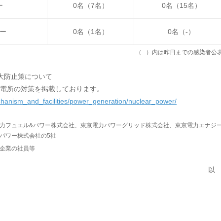
ー
0名（7名）
0名（15名）
ー
0名（1名）
0名（-）
（ ）内は昨日までの感染者公
大防止策について
電所の対策を掲載しております。
mechanism_and_facilities/power_generation/nuclear_power/
力フュエル&パワー株式会社、東京電力パワーグリッド株式会社、東京電力エナジ
パワー株式会社の5社
企業の社員等
以