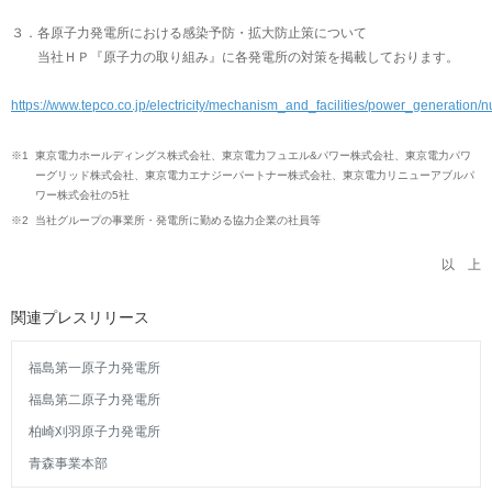
３．各原子力発電所における感染予防・拡大防止策について
当社ＨＰ『原子力の取り組み』に各発電所の対策を掲載しております。
https://www.tepco.co.jp/electricity/mechanism_and_facilities/power_generation/
※1
東京電力ホールディングス株式会社、東京電力フュエル&パワー株式会社、東京電力パワ
ーグリッド株式会社、東京電力エナジーパートナー株式会社、東京電力リニューアブルパ
ワー株式会社の5社
※2
当社グループの事業所・発電所に勤める協力企業の社員等
以 上
関連プレスリリース
福島第一原子力発電所
福島第二原子力発電所
柏崎刈羽原子力発電所
青森事業本部