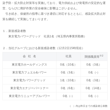
染予防・拡大防止対策等を実施しており、電力供給および発電所の安定的な運
営、ならびに廃炉作業の安全確保に影響はございません。
引き続き、保健所の指導に基づき適切に対応するとともに、感染拡大防止対
策を継続して実施してまいります。
１．新規感染者数
東京電力パワーグリッド 社員1名（埼玉県内事業所勤務）
２．当社グループにおける新規感染者数（12月2日15時現在）
※2
会 社 名
社員
関係職員等
東京電力ホールディングス
0名（10名）
0名（3名）
東京電力フュエル&パワー
0名（3名）
0名（-）
東京電力パワーグリッド
1名（10名）
0名（3名）
東京電力エナジーパートナー
0名（6名）
0名（14名）
東京電力リニューアブルパワー
0名（-）
0名（-）
（ ）内は昨日までの感染者公表数